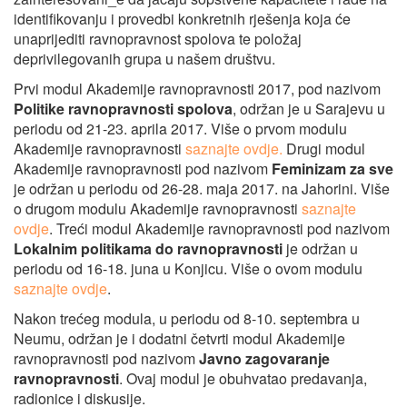
identifikovanju i provedbi konkretnih rješenja koja će
unaprijediti ravnopravnost spolova te položaj
deprivilegovanih grupa u našem društvu.
Prvi modul Akademije ravnopravnosti 2017, pod nazivom
Politike ravnopravnosti spolova
, održan je u Sarajevu u
periodu od 21-23. aprila 2017. Više o prvom modulu
Akademije ravnopravnosti
saznajte ovdje.
Drugi modul
Akademije ravnopravnosti pod nazivom
Feminizam za sve
je održan u periodu od 26-28. maja 2017. na Jahorini. Više
o drugom modulu Akademije ravnopravnosti
saznajte
ovdje
. Treći modul Akademije ravnopravnosti pod nazivom
Lokalnim politikama do ravnopravnosti
je održan u
periodu od 16-18. juna u Konjicu. Više o ovom modulu
saznajte ovdje
.
Nakon trećeg modula, u periodu od 8-10. septembra u
Neumu, održan je i dodatni četvrti modul Akademije
ravnopravnosti pod nazivom
Javno zagovaranje
ravnopravnosti
. Ovaj modul je obuhvatao predavanja,
radionice i diskusije.