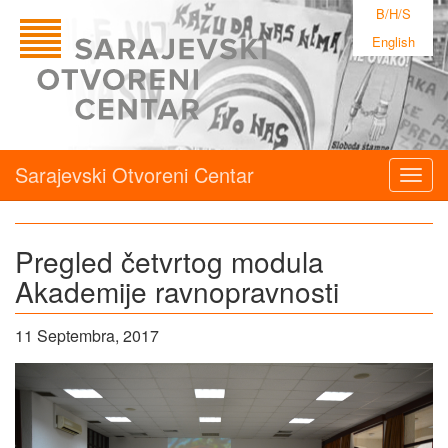
B/H/S
English
Sarajevski Otvoreni Centar
Togg
navig
Pregled četvrtog modula
Akademije ravnopravnosti
11 Septembra, 2017