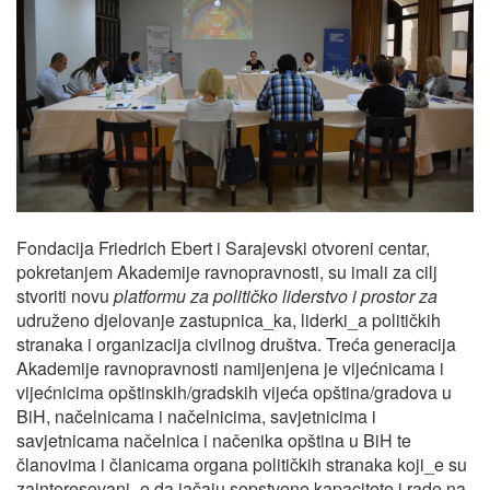
Fondacija Friedrich Ebert i Sarajevski otvoreni centar,
pokretanjem Akademije ravnopravnosti, su imali za cilj
stvoriti novu
platformu za političko liderstvo i prostor za
udruženo djelovanje zastupnica_ka, liderki_a političkih
stranaka i organizacija civilnog društva. Treća generacija
Akademije ravnopravnosti namijenjena je vijećnicama i
vijećnicima opštinskih/gradskih vijeća opština/gradova u
BiH, načelnicama i načelnicima, savjetnicima i
savjetnicama načelnica i načenika opština u BiH te
članovima i članicama organa političkih stranaka koji_e su
zainteresovani_e da jačaju sopstvene kapacitete i rade na