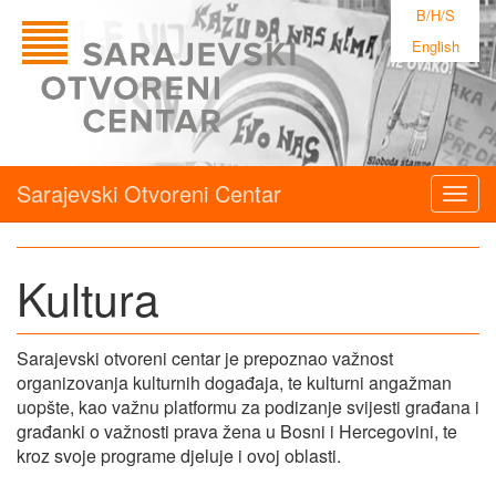
B/H/S
English
Sarajevski Otvoreni Centar
Togg
navig
Kultura
Sarajevski otvoreni centar je prepoznao važnost
organizovanja kulturnih događaja, te kulturni angažman
uopšte, kao važnu platformu za podizanje svijesti građana i
građanki o važnosti prava žena u Bosni i Hercegovini, te
kroz svoje programe djeluje i ovoj oblasti.