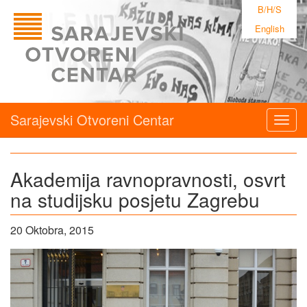
B/H/S
English
Sarajevski Otvoreni Centar
Togg
navig
Akademija ravnopravnosti, osvrt
na studijsku posjetu Zagrebu
20 Oktobra, 2015