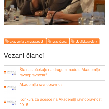
akademijaravnopravnosti
pravažena
studijskaposjeta
Vezani članci
Šta nas očekuje na drugom modulu Akademije
ravnopravnosti?
Akademija ravnopravnosti
Konkurs za učešće na Akademiji ravnopravnosti
2015