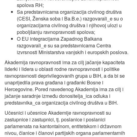
spolova RH;
Sa predstavnicama organizacija civilnog društva
(CESI, Ženska soba i Ba.B.e.) razgovarali_e su o
organizacijama civilnog društva i njihovoj ulozi u
poboljšanju ravnopravnosti spolova;
O EU integracijama Zapadnog Balkana
razgovarali_e su sa predstavnicama Centra
izvrsnosti Ministarstva vanjskih i europskih poslova.
Akademija ravnopravnosti ima za cilj jačanje kapaciteta
liderki i lidera u oblasti rodne ravnopravnosti i politike
ravnopravnosti deprivilegovanih grupa u BiH, a da bi se
unaprijedila prava građana i građanki Bosne i
Hercegovine. Pored navedenog Akademija ima za cilj i
jačanje saradnje između donositelja_ica odluka i
predstavnika_ca organizacija civilnog društva u BiH.
Učesnici i učesnice Akademije ravnopravnosti su
zastupnice i zastupnici, tj. poslanice i poslanici
parlamenata na kantontalnom, entitetskom i državnom
nivou, članice i članovi partijskih organa parlamentarnih