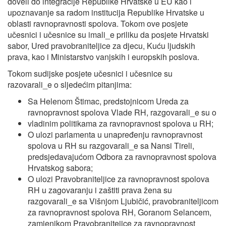
doveli do integracije Republike Hrvatske u EU kao i
upoznavanje sa radom institucija Republike Hrvatske u
oblasti ravnopravnosti spolova. Tokom ove posjete
učesnici i učesnice su imali_e priliku da posjete Hrvatski
sabor, Ured pravobraniteljice za djecu, Kuću ljudskih
prava, kao i Ministarstvo vanjskih i europskih poslova.
Tokom sudijske posjete učesnici i učesnice su
razovarali_e o sljedećim pitanjima:
Sa Helenom Štimac, predstojnicom Ureda za
ravnopravnost spolova Vlade RH, razgovarali_e su o
vladinim politikama za ravnopravnost spolova u RH;
O ulozi parlamenta u unapređenju ravnopravnost
spolova u RH su razgovarali_e sa Nansi Tireli,
predsjedavajućom Odbora za ravnopravnost spolova
Hrvatskog sabora;
O ulozi Pravobraniteljice za ravnopravnost spolova
RH u zagovaranju i zaštiti prava žena su
razgovarali_e sa Višnjom Ljubičić, pravobraniteljicom
za ravnopravnost spolova RH, Goranom Selancem,
zamjenikom Pravobranitejice za ravnopravnost