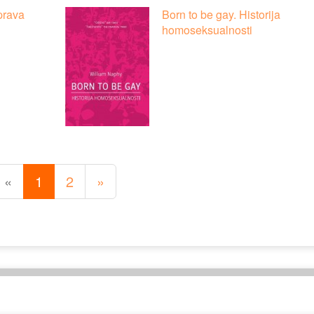
prava
Born to be gay. Historija
homoseksualnosti
«
1
2
»