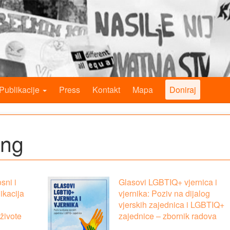
Publikacije
Press
Kontakt
Mapa
Doniraj
ing
sni i
Glasovi LGBTIQ+ vjernica i
ikacija
vjernika: Poziv na dijalog
vjerskih zajednica i LGBTIQ+
živote
zajednice – zbornik radova