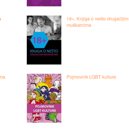
a
18+. Knjiga o nešto drugačijim
muškarcima
ama
Pojmovnik LGBT kulture