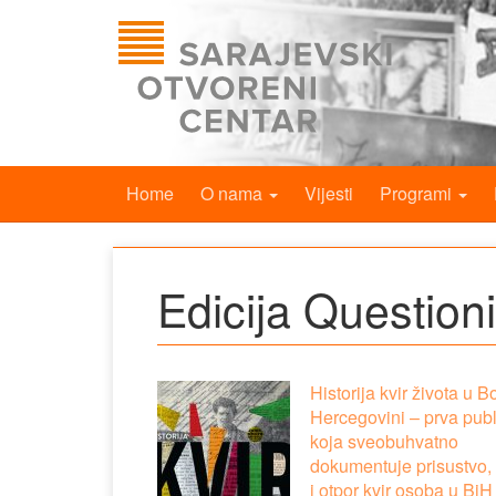
Home
O nama
Vijesti
Programi
Edicija Question
Historija kvir života u Bo
Hercegovini – prva publ
koja sveobuhvatno
dokumentuje prisustvo, 
i otpor kvir osoba u BiH