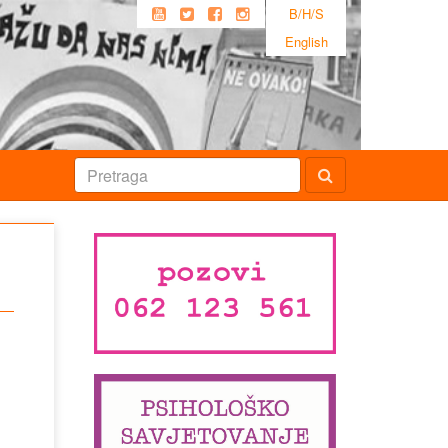
B/H/S
English