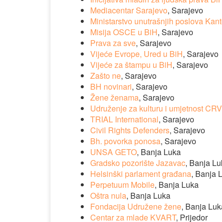
Mediacentar Sarajevo
, Sarajevo
Ministarstvo unutrašnjih poslova Kan
Misija OSCE u BiH
, Sarajevo
Prava za sve
, Sarajevo
Vijeće Evrope, Ured u BiH
, Sarajevo
Vijeće za štampu u BiH
, Sarajevo
Zašto ne
, Sarajevo
BH novinari
, Sarajevo
Žene ženama
, Sarajevo
Udruženje za kulturu i umjetnost C
TRIAL
International
, Sarajevo
Civil Rights Defenders
, Sarajevo
Bh. povorka ponosa
, Sarajevo
UNSA GETO
, Banja Luka
Gradsko pozorište Jazavac
, Banja L
Helsinški parlament građana
, Banja 
Perpetuum Mobile
, Banja Luka
Oštra nula
, Banja Luka
Fondacija Udružene žene
, Banja Luk
Centar za mlade KVART
, Prijedor