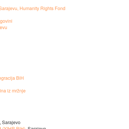
Sarajevu, Humanity Rights Fond
govini
jevu
tegracija BiH
čina iz mržnje
, Sarajevo
iH (YIHR BiH)
, Sarajevo