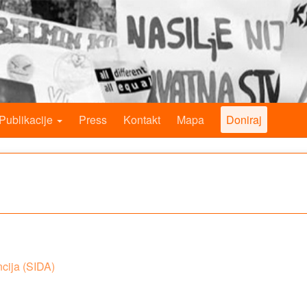
Publikacije
Press
Kontakt
Mapa
Doniraj
cija (SIDA)