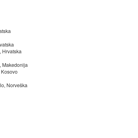
atska
rvatska
, Hrvatska
e, Makedonija
, Kosovo
slo, Norveška