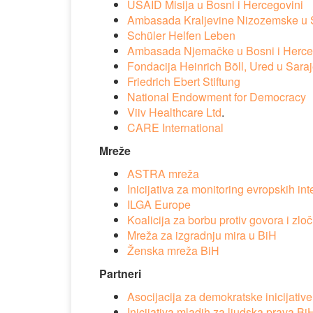
USAID Misija u Bosni i Hercegovini
Ambasada Kraljevine Nizozemske u 
Schüler Helfen Leben
Ambasada Njemačke u Bosni i Herce
Fondacija Heinrich Böll, Ured u Sara
Friedrich Ebert Stiftung
National Endowment for Democracy
Viiv Healthcare Ltd
.
CARE International
Mreže
ASTRA mreža
Inicijativa za monitoring evropskih in
ILGA Europe
Koalicija za borbu protiv govora i zlo
Mreža za izgradnju mira u BiH
Ženska mreža BiH
Partneri
Asocijacija za demokratske inicijative
Inicijativa mladih za ljudska prava B