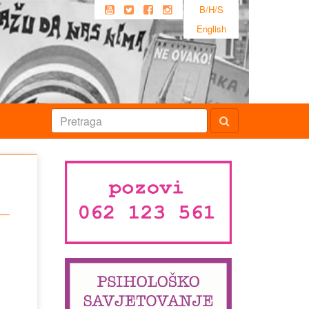
B/H/S
English