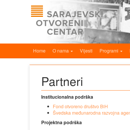
Home
O nama
Vijesti
Programi
Partneri
Institucionalna podrška
Fond otvoreno društvo BiH
Švedska međunarodna razvojna agen
Projektna podrška