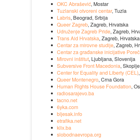
OKC Abrašević
, Mostar
Tuzlanski otvoreni centar
, Tuzla
Labris
, Beograd, Srbija
Queer Zagreb
, Zagreb, Hrvatska
Udruženje Zagreb Pride
, Zagreb, Hrv
Trans Aid Hrvatska
, Zagreb, Hrvatska
Centar za mirovne studije
, Zagreb, H
Centar za građanske inicijative Poreč
Mirovni inštitut
, Ljubljana, Slovenija
Subversive Front Macedonia
, Skoplj
Center for Equality and Liberty (CEL)
Queer Montenegro
, Crna Gora
Human Rights House Foundation
, O
radiosarajevo.ba
tacno.net
6yka.com
bljesak.info
etrafika.net
klix.ba
slobodnaevropa.org