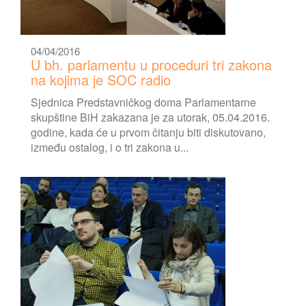
04/04/2016
U bh. parlamentu u proceduri tri zakona
na kojima je SOC radio
Sjednica Predstavničkog doma Parlamentarne
skupštine BiH zakazana je za utorak, 05.04.2016.
godine, kada će u prvom čitanju biti diskutovano,
između ostalog, i o tri zakona u...