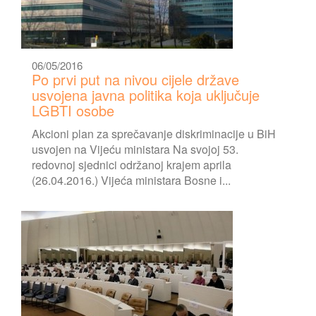
06/05/2016
Po prvi put na nivou cijele države
usvojena javna politika koja uključuje
LGBTI osobe
Akcioni plan za sprečavanje diskriminacije u BiH
usvojen na Vijeću ministara Na svojoj 53.
redovnoj sjednici održanoj krajem aprila
(26.04.2016.) Vijeća ministara Bosne i...