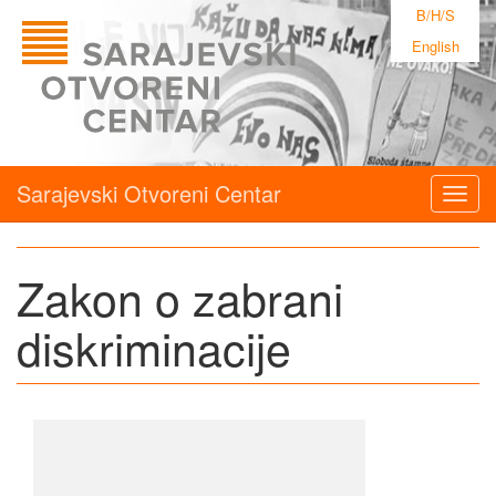
B/H/S
English
Sarajevski Otvoreni Centar
Togg
navig
Zakon o zabrani
diskriminacije