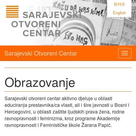
B/H/S
English
Sarajevski Otvoreni Centar
Togg
navig
Obrazovanje
Sarajevski otvoreni centar aktivno djeluje u oblasti
educiranja prestavnika/ca vlasti, ali i šire javnosti u Bosni i
Hercegovini, u oblasti zaštite ljudskih prava žena, rodne
ravnopravnosti i feminizma, kroz programe Akademije
ravnopravnosti i Feminističke škole Žarana Papić.