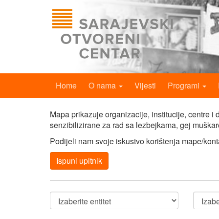
Home
O nama
Vijesti
Programi
Mapa prikazuje organizacije, institucije, centre 
senzibilizirane za rad sa lezbejkama, gej muška
Podijeli nam svoje iskustvo korištenja mape/kon
Ispuni upitnik