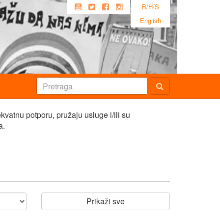
B/H/S
English
kvatnu potporu, pružaju usluge i/ili su
a.
Prikaži sve