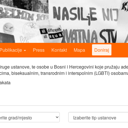
Publikacije
Press
Kontakt
Mapa
Doniraj
i druge ustanove, te osobe u Bosni i Hercegovini koje pružaju ade
rcima, biseksualnim, transrodnim i interspolnim (LGBTI) osobam
takata