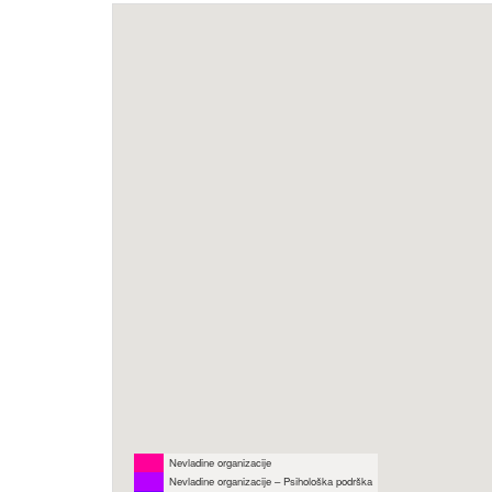
Nevladine organizacije
Nevladine organizacije – Psihološka podrška