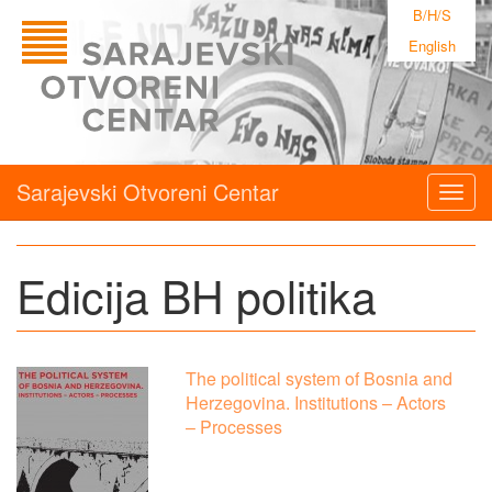
B/H/S
English
Sarajevski Otvoreni Centar
Togg
navig
Edicija BH politika
The political system of Bosnia and
Herzegovina. Institutions – Actors
– Processes