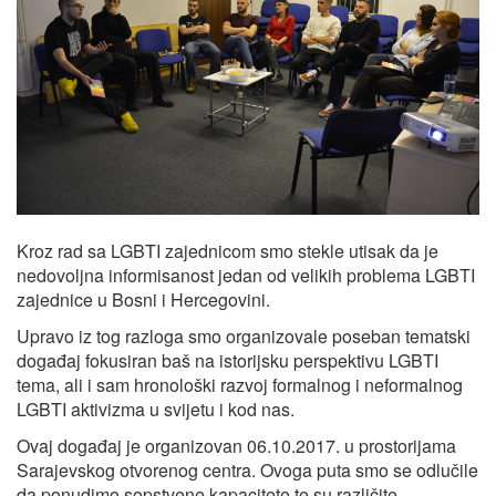
Kroz rad sa LGBTI zajednicom smo stekle utisak da je
nedovoljna informisanost jedan od velikih problema LGBTI
zajednice u Bosni i Hercegovini.
Upravo iz tog razloga smo organizovale poseban tematski
događaj fokusiran baš na istorijsku perspektivu LGBTI
tema, ali i sam hronološki razvoj formalnog i neformalnog
LGBTI aktivizma u svijetu i kod nas.
Ovaj događaj je organizovan 06.10.2017. u prostorijama
Sarajevskog otvorenog centra. Ovoga puta smo se odlučile
da ponudimo sopstvene kapacitete te su različite