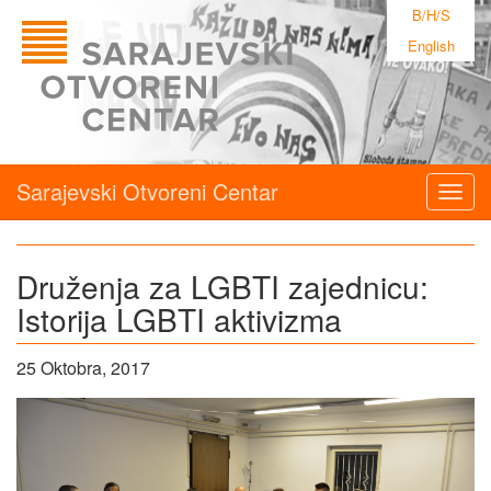
B/H/S
English
Sarajevski Otvoreni Centar
Togg
navig
Druženja za LGBTI zajednicu:
Istorija LGBTI aktivizma
25 Oktobra, 2017