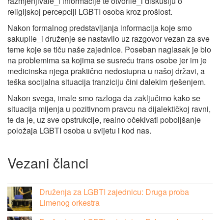
razmjenjivale_i informacije te otvorile_i diskusiju o
religijskoj percepciji LGBTI osoba kroz prošlost.
Nakon formalnog predstavljanja informacija koje smo
sakupile_i druženje se nastavilo uz razgovor vezan za sve
teme koje se tiču naše zajednice. Poseban naglasak je bio
na problemima sa kojima se susreću trans osobe jer im je
medicinska njega praktično nedostupna u našoj državi, a
teška socijalna situacija tranziciju čini dalekim rješenjem.
Nakon svega, imale smo razloga da zaključimo kako se
situacija mijenja u pozitivnom pravcu na dijalektičkoj ravni,
te da je, uz sve opstrukcije, realno očekivati poboljšanje
položaja LGBTI osoba u svijetu i kod nas.
Vezani članci
Druženja za LGBTI zajednicu: Druga proba
Limenog orkestra