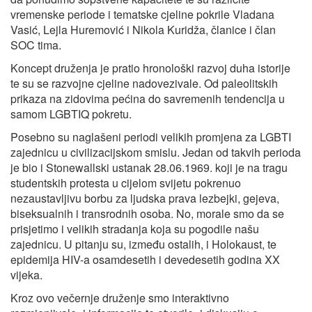
vremenske periode i tematske cjeline pokrile Vladana
Vasić, Lejla Huremović i Nikola Kuridža, članice i član
SOC tima.
Koncept druženja je pratio hronološki razvoj duha istorije
te su se razvojne cjeline nadovezivale. Od paleolitskih
prikaza na zidovima pećina do savremenih tendencija u
samom LGBTIQ pokretu.
Posebno su naglašeni periodi velikih promjena za LGBTI
zajednicu u civilizacijskom smislu. Jedan od takvih perioda
je bio i Stonewallski ustanak 28.06.1969. koji je na tragu
studentskih protesta u cijelom svijetu pokrenuo
nezaustavljivu borbu za ljudska prava lezbejki, gejeva,
biseksualnih i transrodnih osoba. No, morale smo da se
prisjetimo i velikih stradanja koja su pogodile našu
zajednicu. U pitanju su, između ostalih, i Holokaust, te
epidemija HIV-a osamdesetih i devedesetih godina XX
vijeka.
Kroz ovo večernje druženje smo interaktivno