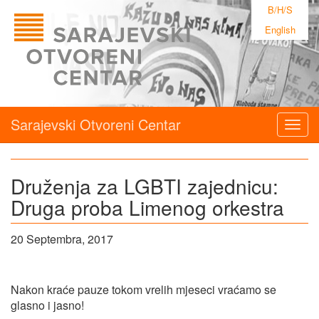
B/H/S
English
Sarajevski Otvoreni Centar
Togg
navig
Druženja za LGBTI zajednicu:
Druga proba Limenog orkestra
20 Septembra, 2017
Nakon kraće pauze tokom vrelih mjeseci vraćamo se
glasno i jasno!