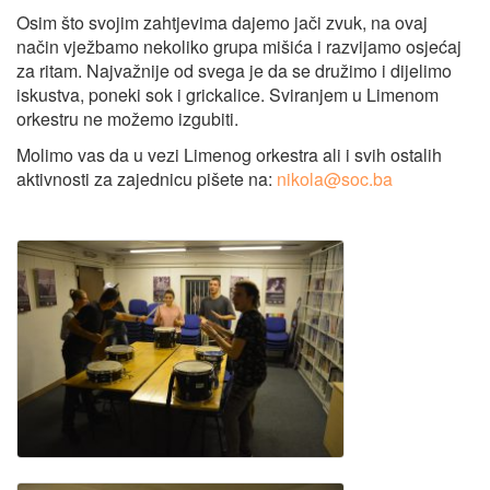
Osim što svojim zahtjevima dajemo jači zvuk, na ovaj
način vježbamo nekoliko grupa mišića i razvijamo osjećaj
za ritam. Najvažnije od svega je da se družimo i dijelimo
iskustva, poneki sok i grickalice. Sviranjem u Limenom
orkestru ne možemo izgubiti.
Molimo vas da u vezi Limenog orkestra ali i svih ostalih
aktivnosti za zajednicu pišete na:
nikola@soc.ba