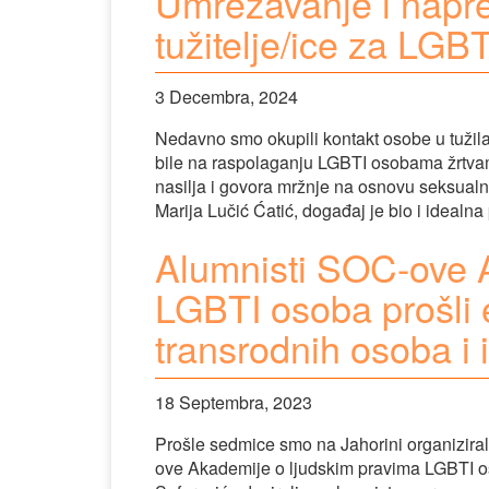
Umrežavanje i napre
tužitelje/ice za LGBT
3 Decembra, 2024
Nedavno smo okupili kontakt osobe u tužila
bile na raspolaganju LGBTI osobama žrtvam
nasilja i govora mržnje na osnovu seksualne o
Marija Lučić Ćatić, događaj je bio i idealna
Alumnisti SOC-ove 
LGBTI osoba prošli 
transrodnih osoba i 
18 Septembra, 2023
Prošle sedmice smo na Jahorini organizira
ove Akademije o ljudskim pravima LGBTI oso