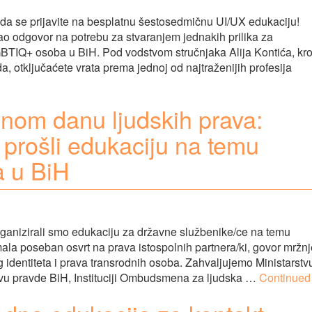
a se prijavite na besplatnu šestosedmičnu UI/UX edukaciju!
ao odgovor na potrebu za stvaranjem jednakih prilika za
BTIQ+ osoba u BiH. Pod vodstvom stručnjaka Alija Kontića, kr
a, otključaćete vrata prema jednoj od najtraženijih profesija
nom danu ljudskih prava:
 prošli edukaciju na temu
a u BiH
anizirali smo edukaciju za državne službenike/ce na temu
ala poseban osvrt na prava istospolnih partnera/ki, govor mržnj
g identiteta i prava transrodnih osoba. Zahvaljujemo Ministarstv
rstvu pravde BiH, Instituciji Ombudsmena za ljudska …
Continued