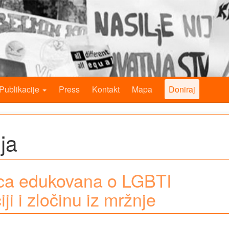
Publikacije
Press
Kontakt
Mapa
Doniraj
ja
ca edukovana o LGBTI
ji i zločinu iz mržnje