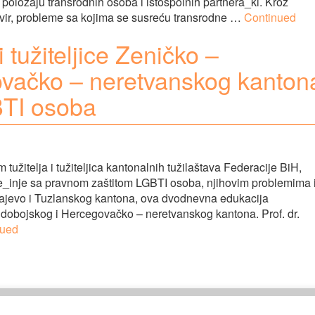
položaju transrodnih osoba i istospolnih partnera_ki. Kroz
vir, probleme sa kojima se susreću transrodne …
Continued
 tužiteljice Zeničko –
ovačko – neretvanskog kanton
BTI osoba
užitelja i tužiteljica kantonalnih tužilaštava Federacije BiH,
ke_inje sa pravnom zaštitom LGBTI osoba, njihovim problemima 
ajevo i Tuzlanskog kantona, ova dvodnevna edukacija
 dobojskog i Hercegovačko – neretvanskog kantona. Prof. dr.
nued