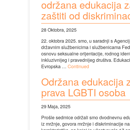
održana edukacija z
zaštiti od diskrimina
28 Oktobra, 2025
22. oktobra 2025. smo, u saradnji s Agenci
državnim službenicima i službenicama Feder
osnovu seksualne orijentacije, rodnog identi
inkluzivnijeg i pravednijeg društva. Edukaci
Evropska …
Continued
Održana edukacija za
prava LGBTI osoba
29 Maja, 2025
Prošle sedmice održali smo dvodnevnu edu
iz mržnje, govora mržnje i diskriminacije na