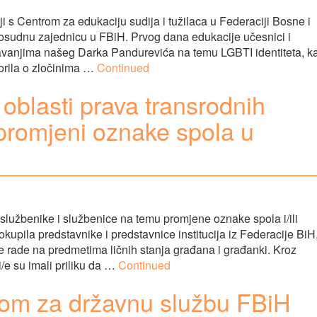
 s Centrom za edukaciju sudija i tužilaca u Federaciji Bosne i
vosudnu zajednicu u FBiH. Prvog dana edukacije učesnici i
edavanjima našeg Darka Pandurevića na temu LGBTI identiteta, k
vorila o zločinima …
Continued
z oblasti prava transrodnih
promjeni oznake spola u
službenike i službenice na temu promjene oznake spola i/ili
upila predstavnike i predstavnice institucija iz Federacije BiH
/e rade na predmetima ličnih stanja građana i građanki. Kroz
i/e su imali priliku da …
Continued
jom za državnu službu FBiH