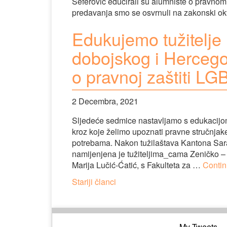
Seferović educirali su alumniste o pravnom 
predavanja smo se osvrnuli na zakonski ok
Edukujemo tužitelje i
dobojskog i Herceg
o pravnoj zaštiti LG
2 Decembra, 2021
Sljedeće sedmice nastavljamo s edukacijom t
kroz koje želimo upoznati pravne stručnja
potrebama. Nakon tužilaštava Kantona Sar
namijenjena je tužiteljima_cama Zeničko –
Marija Lučić-Ćatić, s Fakulteta za …
Conti
Navigacija
Stariji članci
člancima
My Tweets