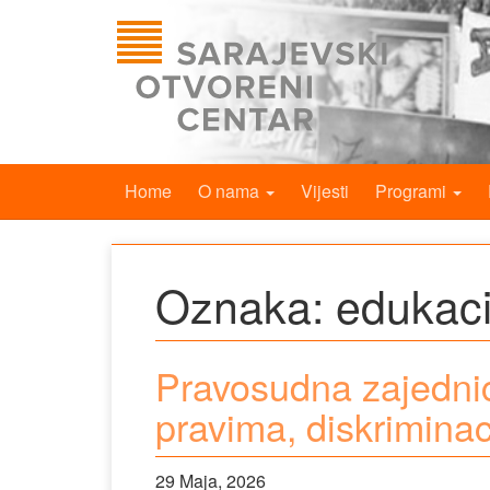
Home
O nama
Vijesti
Programi
Oznaka:
edukaci
Pravosudna zajedni
pravima, diskriminaci
29 Maja, 2026