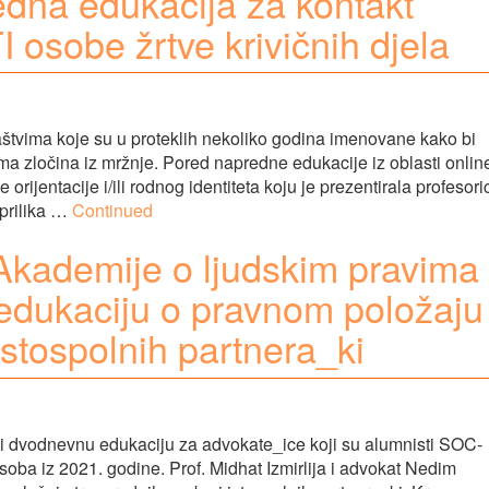
dna edukacija za kontakt
I osobe žrtve krivičnih djela
štvima koje su u proteklih nekoliko godina imenovane kako bi
a zločina iz mržnje. Pored napredne edukacije iz oblasti onlin
rijentacije i/ili rodnog identiteta koju je prezentirala profesori
 prilika …
Continued
Akademije o ljudskim pravima
edukaciju o pravnom položaju
istospolnih partnera_ki
li dvodnevnu edukaciju za advokate_ice koji su alumnisti SOC-
ba iz 2021. godine. Prof. Midhat Izmirlija i advokat Nedim