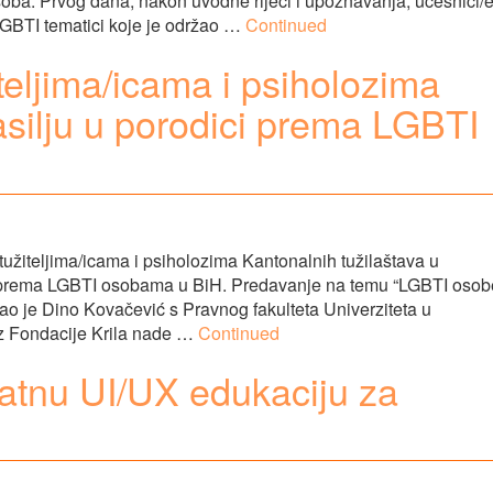
osoba. Prvog dana, nakon uvodne riječi i upoznavanja, učesnici/
 LGBTI tematici koje je održao …
Continued
iteljima/icama i psiholozima
asilju u porodici prema LGBTI
 tužiteljima/icama i psiholozima Kantonalnih tužilaštava u
ci prema LGBTI osobama u BiH. Predavanje na temu “LGBTI osob
ržao je Dino Kovačević s Pravnog fakulteta Univerziteta u
iz Fondacije Krila nade …
Continued
latnu UI/UX edukaciju za