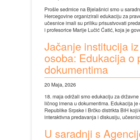
Prošle sedmice na Bjelašnici smo u saradnji
Hercegovine organizirali edukaciju za pra
učesnice imali su priliku prisustvovati pr
i profesorice Marije Lučić Ćatić, koja je go
Jačanje institucija i
osoba: Edukacija o 
dokumentima
20 Maja, 2026
18. maja održali smo edukaciju za državne 
ličnog imena u dokumentima. Edukacija je ok
Republike Srpske i Brčko distrikta BiH koji
interaktivna predavanja i diskusiju, učesnic
U saradnji s Agenci