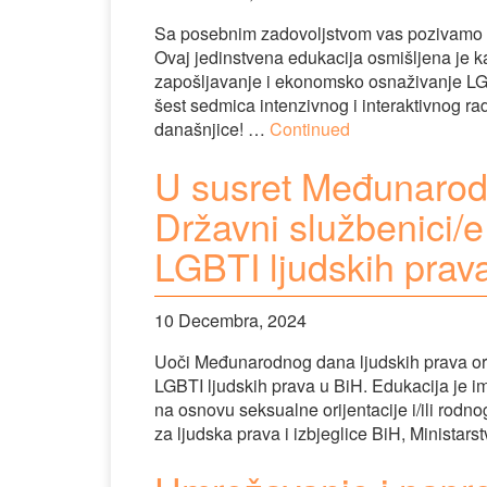
Sa posebnim zadovoljstvom vas pozivamo d
Ovaj jedinstvena edukacija osmišljena je k
zapošljavanje i ekonomsko osnaživanje LG
šest sedmica intenzivnog i interaktivnog rad
današnjice! …
Continued
U susret Međunarod
Državni službenici/e
LGBTI ljudskih prav
10 Decembra, 2024
Uoči Međunarodnog dana ljudskih prava org
LGBTI ljudskih prava u BiH. Edukacija je im
na osnovu seksualne orijentacije i/ili rodno
za ljudska prava i izbjeglice BiH, Minista