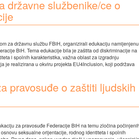
a državne službenike/ce o
cije
jom za državnu službu FBiH, organizirali edukaciju namijenjenu
acije BiH. Tema edukacije bila je zaštita od diskriminacije na
teta i spolnih karakteristika, važna oblast za izgradnju
ja je realizirana u okviru projekta EU4Inclusion, koji podržava
 pravosuđe o zaštiti ljudskih
kaciju za pravosuđe Federacije BiH na temu zločina počinjeni
 osnovu seksualne orijentacije, rodnog identiteta i spolnih