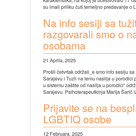
karakteristika, na kojoj je učestvovalo 17 
su imali priliku čuti temeljno predavanje o
Na info sesiji sa tuž
razgovarali smo o n
osobama
21 Aprila, 2025
Prošli četvrtak održali_e smo info sesiju sa
Sarajevu i Tuzli na temu nasilja u porodi
u sistemu zaštite od nasilja u porodici” od
Sarajevu. Psihoterapeutkinja Marija Šarić 
Prijavite se na besp
LGBTIQ osobe
12 Februara, 2025