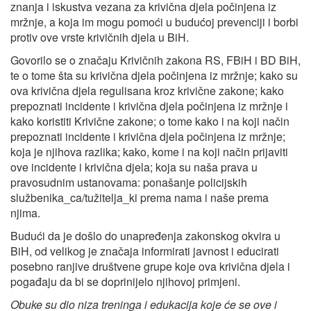
znanja i iskustva vezana za krivična djela počinjena iz
mržnje, a koja im mogu pomoći u budućoj prevenciji i borbi
protiv ove vrste krivičnih djela u BiH.
Govorilo se o značaju Krivičnih zakona RS, FBiH i BD BiH,
te o tome šta su krivična djela počinjena iz mržnje; kako su
ova krivična djela regulisana kroz krivične zakone; kako
prepoznati incidente i krivična djela počinjena iz mržnje i
kako koristiti Krivične zakone; o tome kako i na koji način
prepoznati incidente i krivična djela počinjena iz mržnje;
koja je njihova razlika; kako, kome i na koji način prijaviti
ove incidente i krivična djela; koja su naša prava u
pravosudnim ustanovama: ponašanje policijskih
službenika_ca/tužitelja_ki prema nama i naše prema
njima.
Budući da je došlo do unapređenja zakonskog okvira u
BiH, od velikog je značaja informirati javnost i educirati
posebno ranjive društvene grupe koje ova krivična djela i
pogađaju da bi se doprinijelo njihovoj primjeni.
Obuke su dio niza treninga i edukacija koje će se ove i