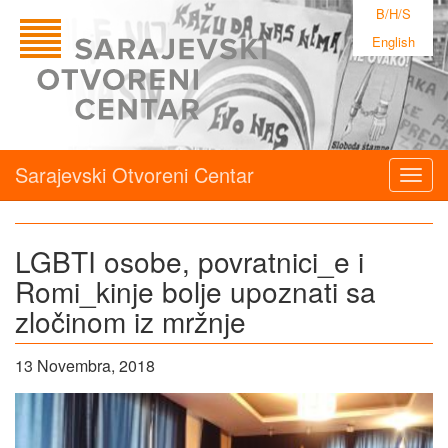
B/H/S
English
Sarajevski Otvoreni Centar
Togg
navig
LGBTI osobe, povratnici_e i
Romi_kinje bolje upoznati sa
zločinom iz mržnje
13 Novembra, 2018