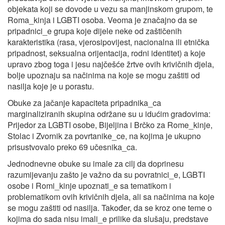
objekata koji se dovode u vezu sa manjinskom grupom, te
Roma_kinja i LGBTI osoba. Veoma je značajno da se
pripadnici_e grupa koje dijele neke od zaštičenih
karakteristika (rasa, vjerosipovijest, nacionalna ili etnička
pripadnost, seksualna orijentacija, rodni identitet) a koje
upravo zbog toga i jesu najčešće žrtve ovih krivičnih djela,
bolje upoznaju sa načinima na koje se mogu zaštiti od
nasilja koje je u porastu.
Obuke za jačanje kapaciteta pripadnika_ca
marginaliziranih skupina održane su u idućim gradovima:
Prijedor za LGBTI osobe, Bijeljina i Brčko za Rome_kinje,
Stolac i Zvornik za povrtanike_ce, na kojima je ukupno
prisustvovalo preko 69 učesnika_ca.
Jednodnevne obuke su imale za cilj da doprinesu
razumijevanju zašto je važno da su povratnici_e, LGBTI
osobe i Romi_kinje upoznati_e sa tematikom i
problematikom ovih krivičnih djela, ali sa načinima na koje
se mogu zaštiti od nasilja. Također, da se kroz one teme o
kojima do sada nisu imali_e prilike da slušaju, predstave