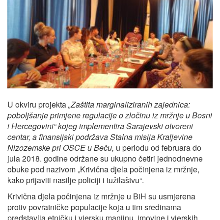
U okviru projekta
„Zaštita marginaliziranih zajednica:
poboljšanje primjene regulacije o zločinu iz mržnje u Bosni
i Hercegovini“ kojeg implementira Sarajevski otvoreni
centar, a finansijski podržava Stalna misija Kraljevine
Nizozemske pri OSCE u Beču,
u periodu od februara do
jula 2018. godine održane su ukupno četiri jednodnevne
obuke pod nazivom „Krivična djela počinjena iz mržnje,
kako prijaviti nasilje policiji i tužilaštvu“.
Krivična djela počinjena iz mržnje u BiH su usmjerena
protiv povratničke populacije koja u tim sredinama
predstavlja etničku i vjersku manjinu, imovine i vjerskih