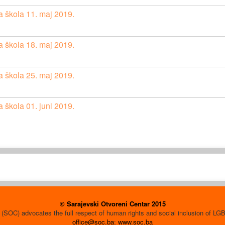
a škola 11. maj 2019.
a škola 18. maj 2019.
a škola 25. maj 2019.
 škola 01. juni 2019.
© Sarajevski Otvoreni Centar 2015
(SOC) advocates the full respect of human rights and social inclusion of L
office@soc.ba
;
www.soc.ba