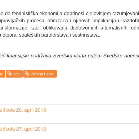
e da feministička ekonomija doprinosi cjelovitijem razumjevani
ravljačkih procesa, obrazaca i njihovih implikacija u razdobl
nsformacije, kao i oblikovanju djelotvornijih alternativnih rodn
a otpora, strateških partnerstava i sestrinstava.
pić finansijski podržava Švedska vlada putem Švedske agenci
na
soc
Žarana Papić
 škola 20. april 2019.
 škola 27. april 2019.