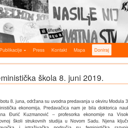
Publikacije
Press
Kontakt
Mapa
Doniraj
inistička škola 8. juni 2019.
botu 8. juna, održana su uvodna predavanja u okviru Modula 3
nistička ekonomija. Predavačica nam je bila doktorica nau
jana Đurić Kuzmanović – profesorka ekonomije na Visok
ovnoj školi strukovnih studija u Novom Sadu. Njena ključ
davačka i istraživačka područja su feministička razvoj