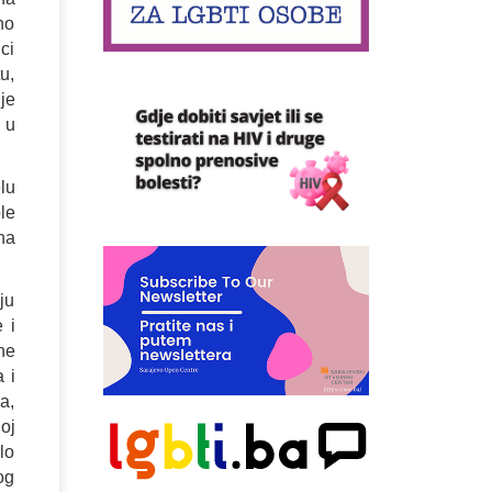
no
ci
u,
je
 u
lu
le
na
ju
 i
ne
 i
a,
oj
lo
og