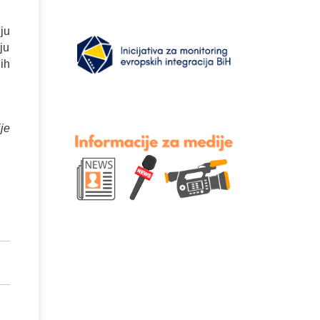
ju
ju
ih
je