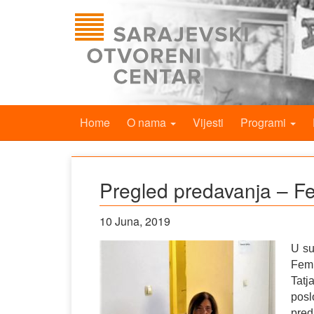
Home
O nama
Vijesti
Programi
Pregled predavanja – Fem
10 Juna, 2019
U su
Femi
Tat
posl
pre