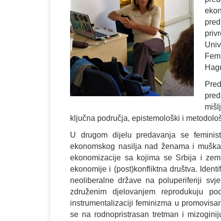
ekon
pred
pri
Uni
Femi
Hag
Pred
pred
mišl
ključna područja, epistemološki i metodološk
U drugom dijelu predavanja se feministi
ekonomskog nasilja nad ženama i muškarci
ekonomizacije sa kojima se Srbija i zeml
ekonomije i (post)konfliktna društva. Identi
neoliberalne države na poluperiferiji svj
združenim djelovanjem reprodukuju pod
instrumentalizaciji feminizma u promovisa
se na rodnopristrasan tretman i mizogin