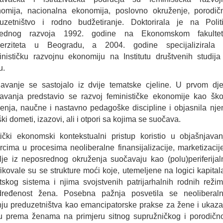
omija, nacionalna ekonomija, poslovno okruženje, porodič
uzetništvo i rodno budžetiranje. Doktorirala je na Politi
vrednog razvoja 1992. godine na Ekonomskom fakultet
verziteta u Beogradu, a 2004. godine specijalizirala 
nističku razvojnu ekonomiju na Institutu društvenih studija
u.
avanje se sastojalo iz dvije tematske cjeline. U prvom dje
avanja predstavio se razvoj feminističke ekonomije kao ško
jenja, naučne i nastavno pedagoške discipline i objasnila nje
i dometi, izazovi, ali i otpori sa kojima se suočava.
čki ekonomski kontekstualni pristup koristio u objašnjavan
ma u procesima neoliberalne finansijalizacije, marketizacije
je iz neposrednog okruženja suočavaju kao (polu)periferijal
fikovale su se strukture moći koje, utemeljene na logici kapitala
etskog sistema i njima svojstvenih patrijarhalnih rodnih režim
ređenost žena. Posebna pažnja posvetila se neoliberaln
nju preduzetništva kao emancipatorske prakse za žene i ukaza
iju prema ženama na primjeru sitnog supružničkog i porodičn