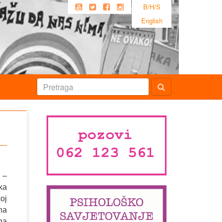
B/H/S
English
 –
ka
oj
na
na