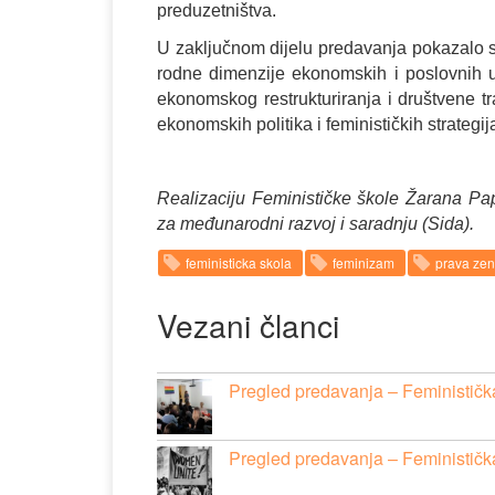
preduzetništva.
U zaključnom dijelu predavanja pokazalo s
rodne dimenzije ekonomskih i poslovnih up
ekonomskog restrukturiranja i društvene tra
ekonomskih politika i feminističkih strategij
Realizaciju Feminističke škole Žarana Pa
za međunarodni razvoj i saradnju (Sida).
feministicka skola
feminizam
prava ze
Vezani članci
Pregled predavanja – Feministička
Pregled predavanja – Feministička