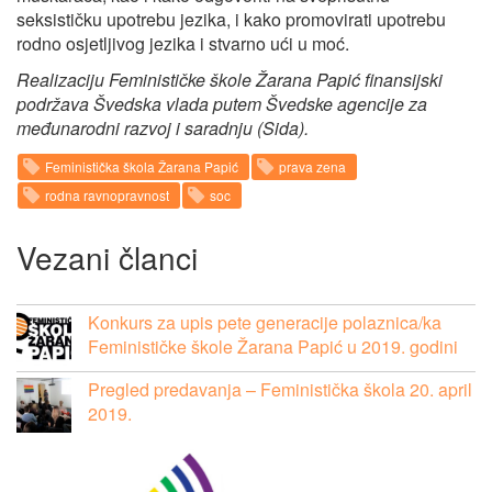
seksističku upotrebu jezika, i kako promovirati upotrebu
rodno osjetljivog jezika i stvarno ući u moć.
Realizaciju Feminističke škole Žarana Papić finansijski
podržava Švedska vlada putem Švedske agencije za
međunarodni razvoj i saradnju (Sida).
Feministička škola Žarana Papić
prava zena
rodna ravnopravnost
soc
Vezani članci
Konkurs za upis pete generacije polaznica/ka
Feminističke škole Žarana Papić u 2019. godini
Pregled predavanja – Feministička škola 20. april
2019.