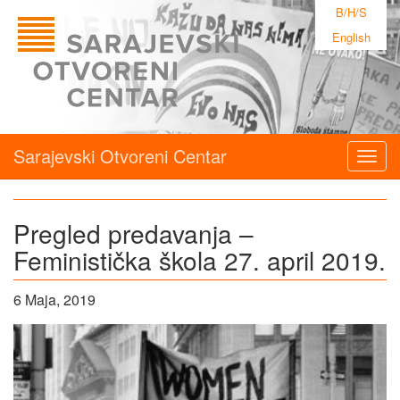
B/H/S
English
Sarajevski Otvoreni Centar
Togg
navig
Pregled predavanja –
Feministička škola 27. april 2019.
6 Maja, 2019