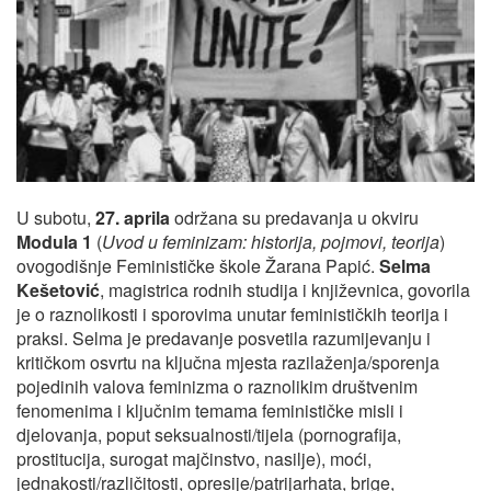
U subotu,
27. aprila
održana su predavanja u okviru
Modula 1
(
Uvod u feminizam: historija, pojmovi, teorija
)
ovogodišnje Feminističke škole Žarana Papić.
Selma
Kešetović
, magistrica rodnih studija i književnica, govorila
je o raznolikosti i sporovima unutar feminističkih teorija i
praksi. Selma je predavanje posvetila razumijevanju i
kritičkom osvrtu na ključna mjesta razilaženja/sporenja
pojedinih valova feminizma o raznolikim društvenim
fenomenima i ključnim temama feminističke misli i
djelovanja, poput seksualnosti/tijela (pornografija,
prostitucija, surogat majčinstvo, nasilje), moći,
jednakosti/različitosti, opresije/patrijarhata, brige,