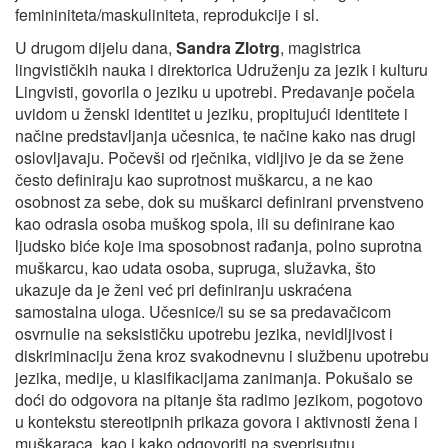
femininiteta/maskuliniteta, reprodukcije i sl.
U drugom dijelu dana,
Sandra Zlotrg
, magistrica
lingvističkih nauka i direktorica Udruženju za jezik i kulturu
Lingvisti, govorila o jeziku u upotrebi. Predavanje počela
uvidom u ženski identitet u jeziku, propitujući identitete i
načine predstavljanja učesnica, te načine kako nas drugi
oslovljavaju. Počevši od rječnika, vidljivo je da se žene
često definiraju kao suprotnost muškarcu, a ne kao
osobnost za sebe, dok su muškarci definirani prvenstveno
kao odrasla osoba muškog spola, ili su definirane kao
ljudsko biće koje ima sposobnost rađanja, polno suprotna
muškarcu, kao udata osoba, supruga, služavka, što
ukazuje da je ženi već pri definiranju uskraćena
samostalna uloga. Učesnice/i su se sa predavačicom
osvrnulie na seksističku upotrebu jezika, nevidljivost i
diskriminaciju žena kroz svakodnevnu i službenu upotrebu
jezika, medije, u klasifikacijama zanimanja. Pokušalo se
doći do odgovora na pitanje šta radimo jezikom, pogotovo
u kontekstu stereotipnih prikaza govora i aktivnosti žena i
muškaraca, kao i kako odgovoriti na sveprisutnu