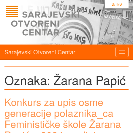
B/H/S
Sarajevski Otvoreni Centar
Togg
navig
Oznaka:
Žarana Papić
Konkurs za upis osme
generacije polaznika_ca
Feminističke škole Žarana