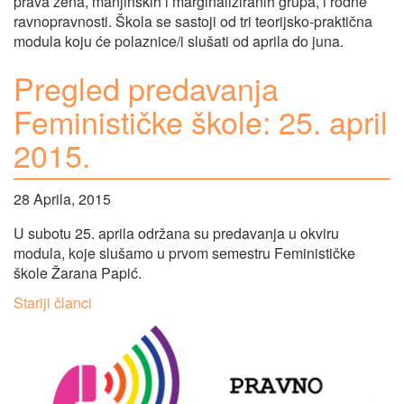
prava žena, manjinskih i marginaliziranih grupa, i rodne
ravnopravnosti. Škola se sastoji od tri teorijsko-praktična
modula koju će polaznice/i slušati od aprila do juna.
Pregled predavanja
Feminističke škole: 25. april
2015.
28 Aprila, 2015
U subotu 25. aprila održana su predavanja u okviru
modula, koje slušamo u prvom semestru Feminističke
škole Žarana Papić.
Navigacija
Stariji članci
člancima