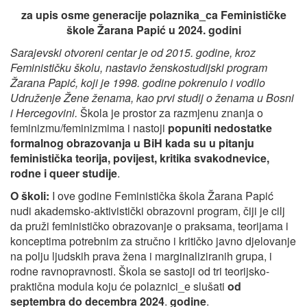
za upis osme generacije polaznika_ca Feminističke
škole Žarana Papić
u 2024. godini
Sarajevski otvoreni centar je od 2015. godine, kroz
Feminističku školu, nastavio ženskostudijski program
Žarana Papić, koji je 1998. godine pokrenulo i vodilo
Udruženje Žene ženama, kao prvi studij o ženama u Bosni
i Hercegovini.
Škola je prostor za razmjenu znanja o
feminizmu/feminizmima i nastoji
popuniti nedostatke
formalnog obrazovanja u BiH kada su u pitanju
feministička teorija, povijest, kritika svakodnevice,
rodne i queer studije
.
O školi:
I ove godine Feministička škola Žarana Papić
nudi akademsko-aktivistički obrazovni program, čiji je cilj
da pruži feminističko obrazovanje o praksama, teorijama i
konceptima potrebnim za stručno i kritičko javno djelovanje
na polju ljudskih prava žena i marginaliziranih grupa, i
rodne ravnopravnosti. Škola se sastoji od tri teorijsko-
praktična modula koju će polaznici_e slušati
od
septembra do decembra 2024
.
godine
.