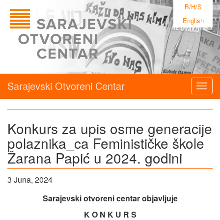
B/H/S
English
Sarajevski Otvoreni Centar
Togg
navig
Konkurs za upis osme generacije
polaznika_ca Feminističke škole
Žarana Papić u 2024. godini
3 Juna, 2024
Sarajevski otvoreni centar
objavljuje
K O N K U R S