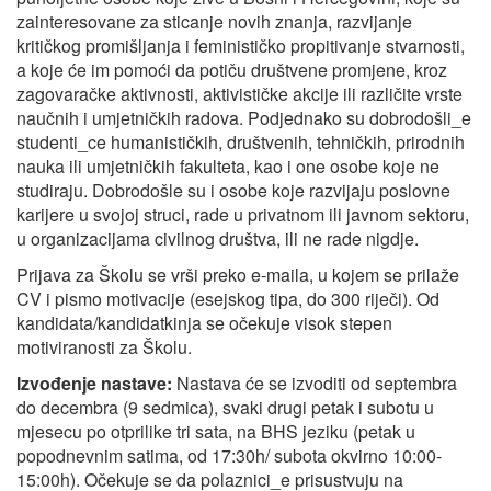
zainteresovane za sticanje novih znanja, razvijanje
kritičkog promišljanja i feminističko propitivanje stvarnosti,
a koje će im pomoći da potiču društvene promjene, kroz
zagovaračke aktivnosti, aktivističke akcije ili različite vrste
naučnih i umjetničkih radova. Podjednako su dobrodošli_e
studenti_ce humanističkih, društvenih, tehničkih, prirodnih
nauka ili umjetničkih fakulteta, kao i one osobe koje ne
studiraju. Dobrodošle su i osobe koje razvijaju poslovne
karijere u svojoj struci, rade u privatnom ili javnom sektoru,
u organizacijama civilnog društva, ili ne rade nigdje.
Prijava za Školu se vrši preko e-maila, u kojem se prilaže
CV i pismo motivacije (esejskog tipa, do 300 riječi). Od
kandidata/kandidatkinja se očekuje visok stepen
motiviranosti za Školu.
Izvođenje nastave:
Nastava će se izvoditi od septembra
do decembra (9 sedmica), svaki drugi petak i subotu u
mjesecu po otprilike tri sata, na BHS jeziku (petak u
popodnevnim satima, od 17:30h/ subota okvirno 10:00-
15:00h). Očekuje se da polaznici_e prisustvuju na