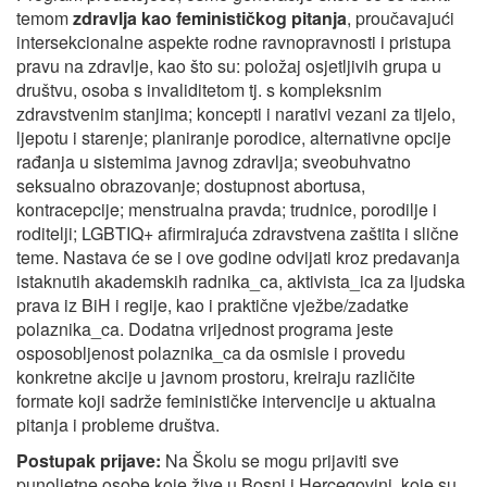
temom
zdravlja kao feminističkog pitanja
, proučavajući
intersekcionalne aspekte rodne ravnopravnosti i pristupa
pravu na zdravlje, kao što su: položaj osjetljivih grupa u
društvu, osoba s invaliditetom tj. s kompleksnim
zdravstvenim stanjima; koncepti i narativi vezani za tijelo,
ljepotu i starenje; planiranje porodice, alternativne opcije
rađanja u sistemima javnog zdravlja; sveobuhvatno
seksualno obrazovanje; dostupnost abortusa,
kontracepcije; menstrualna pravda; trudnice, porodilje i
roditelji; LGBTIQ+ afirmirajuća zdravstvena zaštita i slične
teme. Nastava će se i ove godine odvijati kroz predavanja
istaknutih akademskih radnika_ca, aktivista_ica za ljudska
prava iz BiH i regije, kao i praktične vježbe/zadatke
polaznika_ca. Dodatna vrijednost programa jeste
osposobljenost polaznika_ca da osmisle i provedu
konkretne akcije u javnom prostoru, kreiraju različite
formate koji sadrže feminističke intervencije u aktualna
pitanja i probleme društva.
Postupak prijave:
Na Školu se mogu prijaviti sve
punoljetne osobe koje žive u Bosni i Hercegovini, koje su