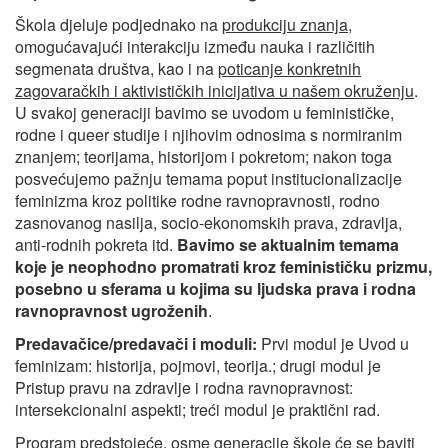
Škola djeluje podjednako na
produkciju znanja
,
omogućavajući interakciju između nauka i različitih
segmenata društva, kao i na
poticanje konkretnih
zagovaračkih i aktivističkih inicijativa u našem okruženju
.
U svakoj generaciji bavimo se uvodom u feminističke,
rodne i queer studije i njihovim odnosima s normiranim
znanjem; teorijama, historijom i pokretom; nakon toga
posvećujemo pažnju temama poput institucionalizacije
feminizma kroz politike rodne ravnopravnosti, rodno
zasnovanog nasilja, socio-ekonomskih prava, zdravlja,
anti-rodnih pokreta itd.
Bavimo se aktualnim temama
koje je neophodno promatrati kroz feminističku prizmu,
posebno u sferama u kojima su ljudska prava i rodna
ravnopravnost ugroženih
.
Predavačice/predavači i moduli:
Prvi modul je Uvod u
feminizam: historija, pojmovi, teorija.; drugi modul je
Pristup pravu na zdravlje i rodna ravnopravnost:
intersekcionalni aspekti; treći modul je praktični rad.
Program predstojeće, osme generacije škole će se baviti