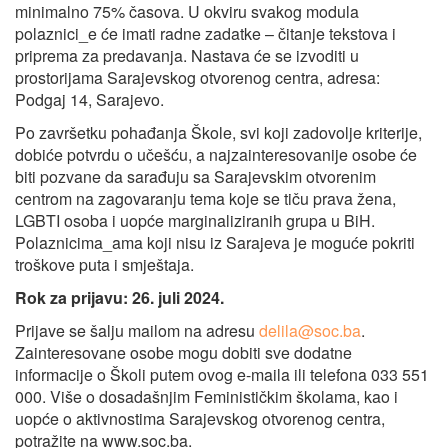
minimalno 75% časova. U okviru svakog modula
polaznici_e će imati radne zadatke – čitanje tekstova i
priprema za predavanja. Nastava će se izvoditi u
prostorijama Sarajevskog otvorenog centra, adresa:
Podgaj 14, Sarajevo.
Po završetku pohađanja Škole, svi koji zadovolje kriterije,
dobiće potvrdu o učešću, a najzainteresovanije osobe će
biti pozvane da sarađuju sa Sarajevskim otvorenim
centrom na zagovaranju tema koje se tiču prava žena,
LGBTI osoba i uopće marginaliziranih grupa u BiH.
Polaznicima_ama koji nisu iz Sarajeva je moguće pokriti
troškove puta i smještaja.
Rok za prijavu: 26. juli 2024.
Prijave se šalju mailom na adresu
delila@soc.ba
.
Zainteresovane osobe mogu dobiti sve dodatne
informacije o Školi putem ovog e-maila ili telefona 033 551
000. Više o dosadašnjim Feminističkim školama, kao i
uopće o aktivnostima Sarajevskog otvorenog centra,
potražite na www.soc.ba.