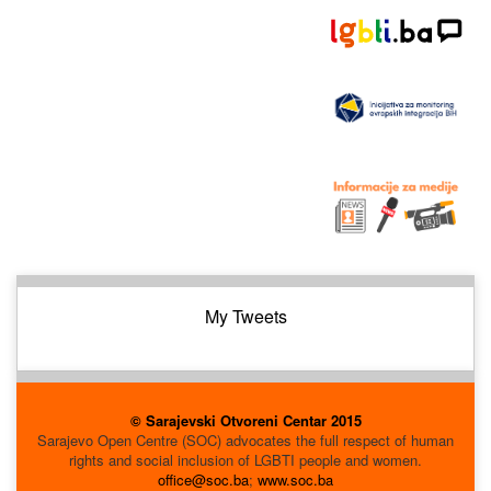
My Tweets
© Sarajevski Otvoreni Centar 2015
Sarajevo Open Centre (SOC) advocates the full respect of human
rights and social inclusion of LGBTI people and women.
office@soc.ba
;
www.soc.ba