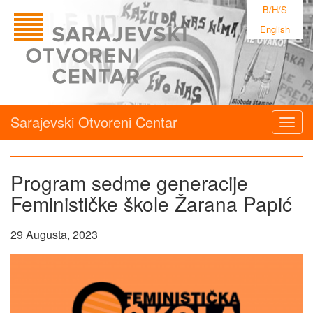
B/H/S
English
Sarajevski Otvoreni Centar
Togg
navig
Program sedme generacije
Feminističke škole Žarana Papić
29 Augusta, 2023