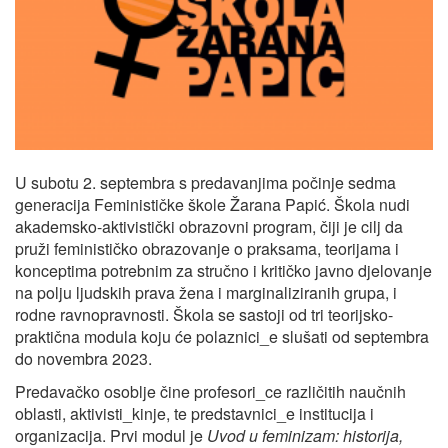
U subotu 2. septembra s predavanjima počinje sedma
generacija Feminističke škole Žarana Papić. Škola nudi
akademsko-aktivistički obrazovni program, čiji je cilj da
pruži feminističko obrazovanje o praksama, teorijama i
konceptima potrebnim za stručno i kritičko javno djelovanje
na polju ljudskih prava žena i marginaliziranih grupa, i
rodne ravnopravnosti. Škola se sastoji od tri teorijsko-
praktična modula koju će polaznici_e slušati od septembra
do novembra 2023.
Predavačko osoblje čine profesori_ce različitih naučnih
oblasti, aktivisti_kinje, te predstavnici_e institucija i
organizacija. Prvi modul je
Uvod u feminizam: historija,