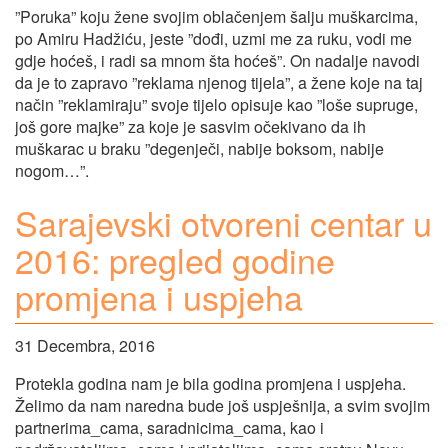
”Poruka” koju žene svojim oblačenjem šalju muškarcima,
po Amiru Hadžiću, jeste ”dođi, uzmi me za ruku, vodi me
gdje hoćeš, i radi sa mnom šta hoćeš”. On nadalje navodi
da je to zapravo ”reklama njenog tijela”, a žene koje na taj
način ”reklamiraju” svoje tijelo opisuje kao ”loše supruge,
još gore majke” za koje je sasvim očekivano da ih
muškarac u braku ”degenječi, nabije boksom, nabije
nogom…”.
Sarajevski otvoreni centar u
2016: pregled godine
promjena i uspjeha
31 Decembra, 2016
Protekla godina nam je bila godina promjena i uspjeha.
Želimo da nam naredna bude još uspješnija, a svim svojim
partnerima_cama, saradnicima_cama, kao i