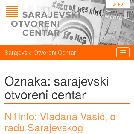
B/H/S
Sarajevski Otvoreni Centar
Togg
navig
Oznaka:
sarajevski
otvoreni centar
N1Info: Vladana Vasić, o
radu Sarajevskog