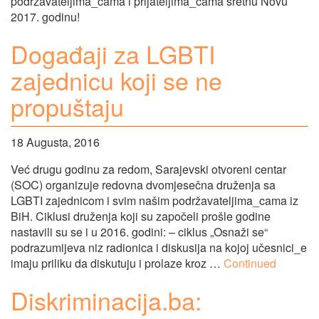
podržavateljima_cama i prijateljima_cama sretnu Novu
2017. godinu!
Događaji za LGBTI
zajednicu koji se ne
propuštaju
18 Augusta, 2016
Već drugu godinu za redom, Sarajevski otvoreni centar
(SOC) organizuje redovna dvomjesečna druženja sa
LGBTI zajednicom i svim našim podržavateljima_cama iz
BiH. Ciklusi druženja koji su započeli prošle godine
nastavili su se i u 2016. godini: – ciklus „Osnaži se“
podrazumijeva niz radionica i diskusija na kojoj učesnici_e
imaju priliku da diskutuju i prolaze kroz …
Continued
Diskriminacija.ba: