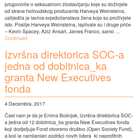
progovorile o seksualnom zlostavljanju koje su doživjele
od strane holivudskog producenta Harveya Weinsteina,
uslijedila je lavina svjedočanstava žena koje su proživjele
isto. Poslije Harveya Weinsteina, isplivale su i druge priče
– Kevin Spacey, Aziz Ansari, James Franco, samo …
Continued
Izvršna direktorica SOC-a
jedna od dobitnica_ka
granta New Executives
fonda
4 Decembra, 2017
Čast nam je da je Emina Bošnjak, izvršna direktorica SOC-
a jedna od 12 dobitnica_ka granta New Executives fonda
koji dodjeljuje Fond otvoreno društvo (Open Society Fund),
a koji je namijenjen podršci novih lidera_ki neprofitnih