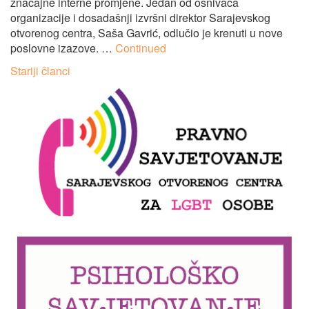
značajne interne promjene. Jedan od osnivača
organizacije i dosadašnji izvršni direktor Sarajevskog
otvorenog centra, Saša Gavrić, odlučio je krenuti u nove
poslovne izazove. …
Continued
Navigacija
Stariji članci
člancima