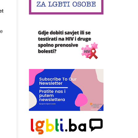
et
me