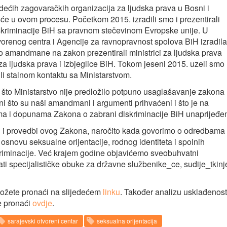
odećih zagovaračkih organizacija za ljudska prava u Bosni i
šće u ovom procesu. Početkom 2015. izradili smo i prezentirali
iskriminacije BiH sa pravnom stečevinom Evropske unije. U
orenog centra i Agencije za ravnopravnost spolova BiH izradila
 amandmane na zakon prezentirali ministrici za ljudska prava
za ljudska prava i izbjeglice BiH. Tokom jeseni 2015. uzeli smo
ili stalnom kontaktu sa Ministarstvom.
 što Ministarstvo nije predložilo potpuno usaglašavanje zakona
 što su naši amandmani i argumenti prihvaćeni i što je na
a i dopunama Zakona o zabrani diskriminacije BiH unaprijeđe
 i provedbi ovog Zakona, naročito kada govorimo o odredbama
 osnovu seksualne orijentacije, rodnog identiteta i spolnih
skriminacije. Već krajem godine objavićemo sveobuhvatni
i specijalističke obuke za državne službenike_ce, sudije_tkinje
žete pronaći na slijedećem
linku
. Također analizu usklađenost
 pronaći
ovdje
.
sarajevski otvoreni centar
seksualna orijentacija