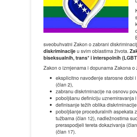
sveobuhvatni Zakon o zabrani diskriminaci
diskriminacije
u svim oblastima života.
Zak
biseksualnih, trans* i interspolnih (LGBT
Zakon o izmjenama i dopunama Zakona o za
eksplicitno navođenje starosne dobi i
(član 2),
zabranu diskriminacije na osnovu po
poboljšanu definiciju uznemiravanja 
definisanje težih oblika diskriminacije
poboljšanje proceduralnih aspekata z
tužbama (član 12), nadležnostima sud
preraspodjeli tereta dokazivanja (član
(član 17).