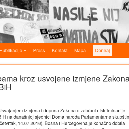
Publikacije
Press
Kontakt
Mapa
Doniraj
obama kroz usvojene izmjene Zakon
 BiH
Usvajanjem izmjena i dopuna Zakona o zabrani diskriminacije
BiH na današnjoj sjednici Doma naroda Parlamentarne skupšti
(četvrtak, 14.07.2016), Bosna i Hercegovina je konačno dobila