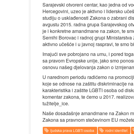
Sarajevski otvoreni centar, kao jedna od v
Hercegovini, uzeo je aktivno i lidersko uče
studiju o usklađenosti Zakona o zabrani d
avgustu 2015. radna grupa Sarajevskog otv
je i konkretne amandmane na zakon, te smo
Semihi Borovac i radnoj grupi Ministarstva 
aktivno učešće i u javnoj raspravi, te smo b
Imajući sve pobrojano na umu, i pored toga
sa pravom Evropske unije, jako smo ponosni
osnovu našeg djelovanja zakon o izmjenam
U narednom periodu radićemo na promociji
koje se odnose na zaštitu diskriminacije na
karakteristika i zaštite LGBTI osoba od di
komentar zakona, te ćemo u 2017. realizovat
tužitelje_ice.
Naše dosadašnje amandmane na Zakon mo
Zakona sa pravnom stečevinom EU možete
ljudska prava LGBTI osoba
rodni identitet