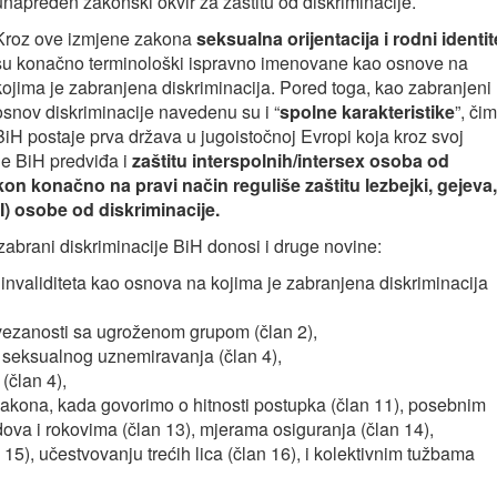
unapređen zakonski okvir za zaštitu od diskriminacije.
Kroz ove izmjene zakona
seksualna orijentacija i rodni identit
su konačno terminološki ispravno imenovane kao osnove na
kojima je zabranjena diskriminacija. Pored toga, kao zabranjeni
osnov diskriminacije navedenu su i “
spolne karakteristike
”, či
BiH postaje prva država u jugoistočnoj Evropi koja kroz svoj
je BiH predviđa i
zaštitu interspolnih/intersex osoba od
on konačno na pravi način reguliše zaštitu lezbejki, gejeva,
I) osobe od diskriminacije.
brani diskriminacije BiH donosi i druge novine:
 invaliditeta kao osnova na kojima je zabranjena diskriminacija
vezanosti sa ugroženom grupom (član 2),
i seksualnog uznemiravanja (član 4),
 (član 4),
akona, kada govorimo o hitnosti postupka (član 11), posebnim
ova i rokovima (član 13), mjerama osiguranja (član 14),
 15), učestvovanju trećih lica (član 16), i kolektivnim tužbama