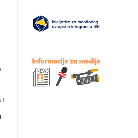
n.
 i
i