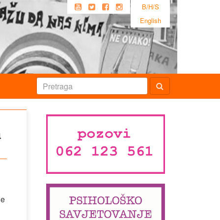
B/H/S
English
a
ne