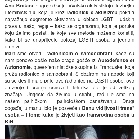
Anu Brakus
, dugogodišnju hrvatsku aktivistkinju, lezbejku
i feministkinju, koja je kroz
radionicu o aktivizmu
pokrila
najvažnije segmente aktivizma u oblasti LGBTI ljudskih
prava u našoj regiji – kako se organizirati, koja je poruka
koju želimo poslati, te koje sve metode možemo koristiti,
kako bi se unaprijedio položaj LGBTI osoba u jednom
društvu.
Mart
smo otvorili
radionicom o samoodbrani
, kada su
nam ponovo došle naše drage gošće iz
Autodefense et
Autonomie
, queer-feminističke skupine iz Francuske, koja
pruža radionice o samoobrani. S obzirom na napade koji
su se desili malo prije ove radionice na LGBTI osobe, ovo
druženje i učenje osnovnih tehnika bilo je od velikog
značaja. Umjesto da živimo u strahu, radili_e smo na
našem psihičkom i psihološkom osnaživanju. Drugi
događaj u martu, bio je posvećen
Danu vidljivosti trans*
osoba – i tome kako je živjeti kao transrodna osoba u
BiH
.