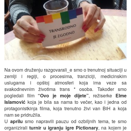
Na ovom druženju razgovarali_e smo o trenutnoj situaciji u
zemlji i regiji, o procesima, tranziciji, medicinskim
uslugama i opštoj atmosferi koja ima veze sa
svakodnevnim životima trans * osoba. Također smo
pogledali film
“Ovo je moje dijete”
, režiserke
Elme
Islamović
koja je bila sa nama to večer, kao i jedna od
protagonistkinja filma, koja trenutno živi van BiH a koja
nam se pridružila.
U
aprilu
smo napravili pauzu od ozbiljnih tema, te smo
organizirali
turnir u igranju igre Pictionary
, na kojem je