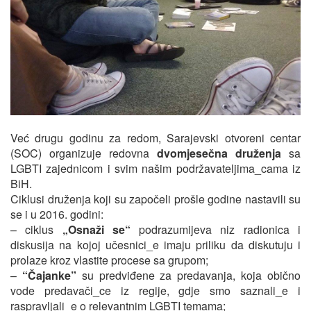
Već drugu godinu za redom, Sarajevski otvoreni centar
(SOC) organizuje redovna
dvomjesečna druženja
sa
LGBTI zajednicom i svim našim podržavateljima_cama iz
BiH.
Ciklusi druženja koji su započeli prošle godine nastavili su
se i u 2016. godini:
– ciklus
„Osnaži se“
podrazumijeva niz radionica i
diskusija na kojoj učesnici_e imaju priliku da diskutuju i
prolaze kroz vlastite procese sa grupom;
–
“Čajanke”
su predviđene za predavanja, koja obično
vode predavači_ce iz regije, gdje smo saznali_e i
raspravljali_e o relevantnim LGBTI temama;