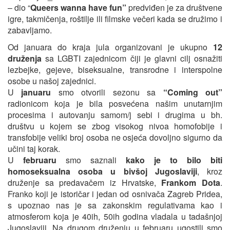
– dio “
Queers wanna have fun”
predviđen je za društvene
igre, takmičenja, roštilje ili filmske večeri kada se družimo i
zabavljamo.
Od januara do kraja jula organizovani je ukupno
12
druženja
sa LGBTI zajednicom čiji je glavni cilj osnažiti
lezbejke, gejeve, biseksualne, transrodne i interspolne
osobe u našoj zajednici.
U
januaru
smo otvorili sezonu sa
“Coming out”
radionicom koja je bila posvećena našim unutarnjim
procesima i autovanju samom/j sebi i drugima u bh.
društvu u kojem se zbog visokog nivoa homofobije i
transfobije veliki broj osoba ne osjeća dovoljno sigurno da
učini taj korak.
U
februaru
smo saznali
kako je to bilo biti
homoseksualna osoba u bivšoj Jugoslaviji
, kroz
druženje sa predavačem iz Hrvatske,
Frankom Dota
.
Franko koji je istoričar i jedan od osnivača Zagreb Pridea,
s upoznao nas je sa zakonskim regulativama kao i
atmosferom koja je 40ih, 50ih godina vladala u tadašnjoj
Jugoslaviji. Na drugom druženju u februaru ugostili smo