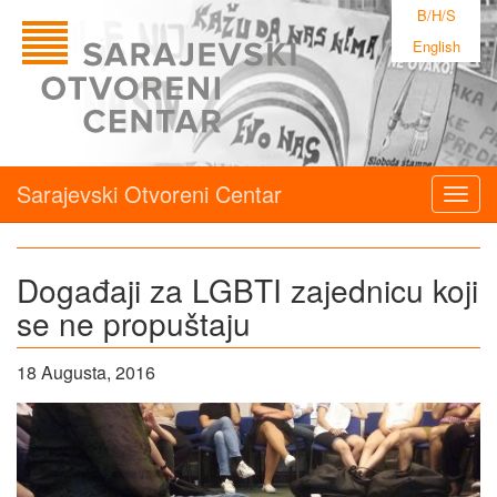
B/H/S
English
Sarajevski Otvoreni Centar
Togg
navig
Događaji za LGBTI zajednicu koji
se ne propuštaju
18 Augusta, 2016