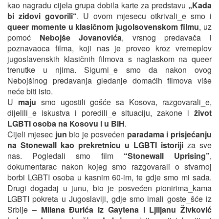
kao nagradu cijela grupa dobila karte za predstavu
„Kada
bi zidovi govorili“
. U ovom mjesecu otkrivali_e smo i
queer momente u klasičnom jugolsovenskom filmu
, uz
pomoć
Nebojše Jovanovića
, vrsnog predavača i
poznavaoca filma, koji nas je proveo kroz vremeplov
jugoslavenskih klasičnih filmova s naglaskom na queer
trenutke u njima. Sigurni_e smo da nakon ovog
Nebojšinog predavanja gledanje domaćih filmova više
neće biti isto.
U
maju
smo ugostili gošće sa Kosova, razgovarali_e,
dijelili_e iskustva i poredili_e situaciju, zakone i
život
LGBTI osoba na Kosovu i u BiH
.
Cijeli mjesec
jun
bio je posvećen
paradama i prisjećanju
na Stonewall kao prekretnicu u LGBTI istoriji
za sve
nas. Pogledali smo film
“Stonewall Uprising”
,
dokumentarac nakon kojeg smo razgovarali o stvarnoj
borbi LGBTI osoba u kasnim 60-im, te gdje smo mi sada.
Drugi događaj u junu, bio je posvećen pionirima_kama
LGBTI pokreta u Jugoslaviji, gdje smo imali goste_šće iz
Srbije –
Milana Đurića iz Gaytena i Ljiljanu Živković