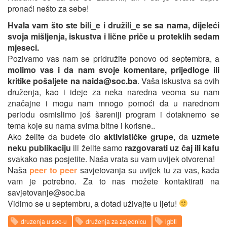
pronaći nešto za sebe!
Hvala vam što ste bili_e i družili_e se sa nama, dijeleći
svoja mišljenja, iskustva i lične priče u proteklih sedam
mjeseci.
Pozivamo vas nam se pridružite ponovo od septembra, a
molimo vas i da nam svoje komentare, prijedloge ili
kritike pošaljete na
naida@soc.ba
. Vaša iskustva sa ovih
druženja, kao i ideje za neka naredna veoma su nam
značajne i mogu nam mnogo pomoći da u narednom
periodu osmislimo još šareniji program i dotaknemo se
tema koje su nama svima bitne i korisne..
Ako želite da budete dio
aktivističke grupe
, da
uzmete
neku publikaciju
ili želite samo
razgovarati uz čaj ili kafu
svakako nas posjetite. Naša vrata su vam uvijek otvorena!
Naša
peer to peer
savjetovanja su uvijek tu za vas, kada
vam je potrebno. Za to nas možete kontaktirati na
savjetovanje@soc.ba
Vidimo se u septembru, a dotad uživajte u ljetu!
druzenja u soc-u
druženja za zajednicu
lgbti