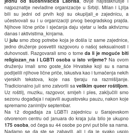
jednu od suosnivačica Labrisa
, dvije najistaknutije i
najpoznatije nevladine organizacije u Srbiji. Milan i Ljilja
bili su jedni od prvih koji su okupljali_e zajednicu, a
učestvovali su i u organizaciji prvog beogradskog prajda.
Njihove lične priče i sjećanja daju vjetar u leđa aktivizmu
danas i aktivistima_kinjama.
U
julu
smo zbog potrebe koja je došla iz same zajednice,
jedno druženje posvetili razgovoru o našoj seksualnosti i
duhovnosti. Razgovarali smo o tome
da li je moguće biti
religiozan_na i LGBTI osoba u isto vrijeme?
Na ovom
druženju imali smo goste_šće Hrvatske koji su s nama
podijelili njihove lične priče, iskustva kao i tumačenja nekih
vjerskih tekstova, koje nas tjeraju na razmišljanje.
Tradicionalno juli smo zatvorili sa
velikim queer roštiljom
.
Uz roštilj, muziku, razgovor, smijeh i ples, zaključili smo
sezonu događaja i najavili augustovsku pauzu, nakon koje
spremamo zanimljiv septembar.
Na 12 događaja za LGBTI zajednicu u Sarajevskom
otvorenom centru od januara do kraja jula bilo je ukupno
175 osoba
, od čega su 44 osobe po prvi put bile sa nama.
Nadamo se da ste se zabavili, ali i da je svako uspio