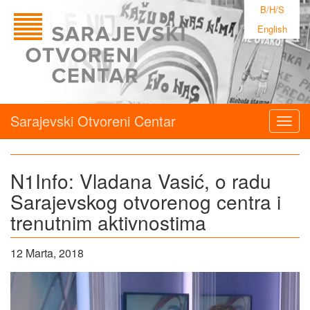
B/H/S
English
Sarajevski Otvoreni Centar
Togg
navig
N1Info: Vladana Vasić, o radu
Sarajevskog otvorenog centra i
trenutnim aktivnostima
12 Marta, 2018