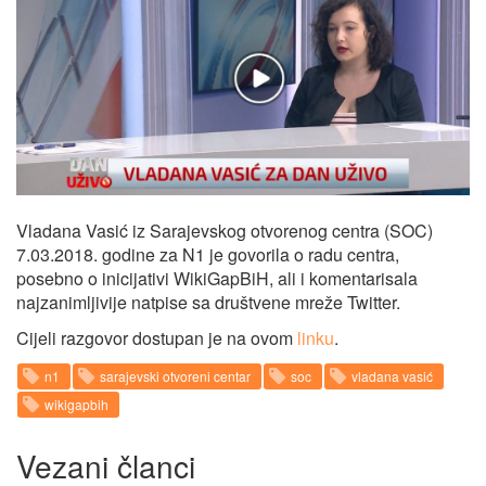
Vladana Vasić iz Sarajevskog otvorenog centra (SOC)
7.03.2018. godine za N1 je govorila o radu centra,
posebno o inicijativi WikiGapBiH, ali i komentarisala
najzanimljivije natpise sa društvene mreže Twitter.
Cijeli razgovor dostupan je na ovom
linku
.
n1
sarajevski otvoreni centar
soc
vladana vasić
wikigapbih
Vezani članci