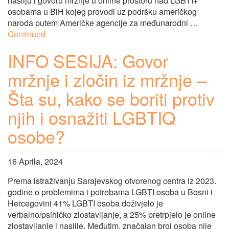
nasilju i govoru mržnje u online prostoru nad LGBTI+
osobama u BiH kojeg provodi uz podršku američkog
naroda putem Američke agencije za međunarodni …
Continued
INFO SESIJA: Govor
mržnje i zločin iz mržnje –
Šta su, kako se boriti protiv
njih i osnažiti LGBTIQ
osobe?
16 Aprila, 2024
Prema istraživanju Sarajevskog otvorenog centra iz 2023.
godine o problemima i potrebama LGBTI osoba u Bosni i
Hercegovini 41% LGBTI osoba doživjelo je
verbalno/psihičko zlostavljanje, a 25% pretrpjelo je online
zlostavljanje i nasilje. Međutim, značajan broj osoba nije