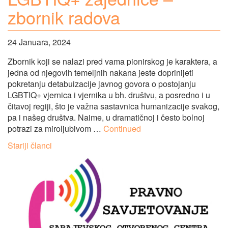
zbornik radova
24 Januara, 2024
Zbornik koji se nalazi pred vama pionirskog je karaktera, a
jedna od njegovih temeljnih nakana jeste doprinijeti
pokretanju detabuizacije javnog govora o postojanju
LGBTIQ+ vjernica i vjernika u bh. društvu, a posredno i u
čitavoj regiji, što je važna sastavnica humanizacije svakog,
pa i našeg društva. Naime, u dramatičnoj i često bolnoj
potrazi za miroljubivom …
Continued
Navigacija
Stariji članci
člancima