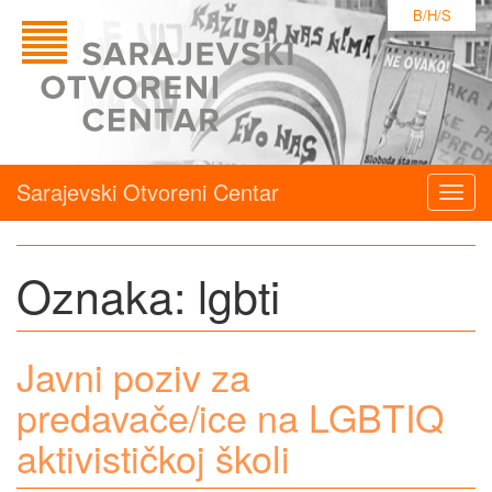
B/H/S
Sarajevski Otvoreni Centar
Togg
navig
Oznaka:
lgbti
Javni poziv za
predavače/ice na LGBTIQ
aktivističkoj školi