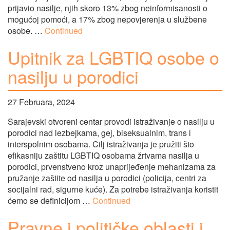
prijavio nasilje, njih skoro 13% zbog neinformisanosti o
mogućoj pomoći, a 17% zbog nepovjerenja u službene
osobe. …
Continued
Upitnik za LGBTIQ osobe o
nasilju u porodici
27 Februara, 2024
Sarajevski otvoreni centar provodi istraživanje o nasilju u
porodici nad lezbejkama, gej, biseksualnim, trans i
interspolnim osobama. Cilj istraživanja je pružiti što
efikasniju zaštitu LGBTIQ osobama žrtvama nasilja u
porodici, prvenstveno kroz unaprijeđenje mehanizama za
pružanje zaštite od nasilja u porodici (policija, centri za
socijalni rad, sigurne kuće). Za potrebe istraživanja koristit
ćemo se definicijom …
Continued
Pravne i političke oblasti i