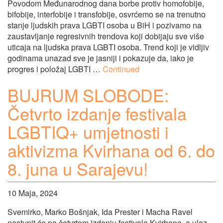
Povodom Međunarodnog dana borbe protiv homofobije,
bifobije, interfobije i transfobije, osvrćemo se na trenutno
stanje ljudskih prava LGBTI osoba u BiH i pozivamo na
zaustavljanje regresivnih trendova koji dobijaju sve više
uticaja na ljudska prava LGBTI osoba. Trend koji je vidljiv
godinama unazad sve je jasniji i pokazuje da, iako je
progres i položaj LGBTI …
Continued
BUJRUM SLOBODE:
Četvrto izdanje festivala
LGBTIQ+ umjetnosti i
aktivizma Kvirhana od 6. do
8. juna u Sarajevu!
10 Maja, 2024
Svemirko, Marko Bošnjak, Ida Prester i Macha Ravel
nastupit će na četvrtom izdanju festivala Kvirhana, a ulaz