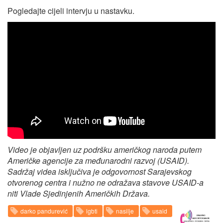
Pogledajte cijeli intervju u nastavku.
Video je objavljen uz podršku američkog naroda putem
Američke agencije za međunarodni razvoj (USAID).
Sadržaj videa isključiva je odgovornost Sarajevskog
otvorenog centra i nužno ne odražava stavove USAID-a
niti Vlade Sjedinjenih Američkih Država.
darko pandurević
lgbti
nasilje
usaid