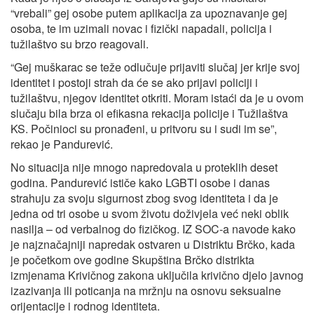
“vrebali” gej osobe putem aplikacija za upoznavanje gej
osoba, te im uzimali novac i fizički napadali, policija i
tužilaštvo su brzo reagovali.
“Gej muškarac se teže odlučuje prijaviti slučaj jer krije svoj
identitet i postoji strah da će se ako prijavi policiji i
tužilaštvu, njegov identitet otkriti. Moram istaći da je u ovom
slučaju bila brza oi efikasna rekacija policije i Tužilaštva
KS. Počinioci su pronađeni, u pritvoru su i sudi im se”,
rekao je Pandurević.
No situacija nije mnogo napredovala u proteklih deset
godina. Pandurević ističe kako LGBTI osobe i danas
strahuju za svoju sigurnost zbog svog identiteta i da je
jedna od tri osobe u svom životu doživjela već neki oblik
nasilja – od verbalnog do fizičkog. IZ SOC-a navode kako
je najznačajniji napredak ostvaren u Distriktu Brčko, kada
je početkom ove godine Skupština Brčko distrikta
izmjenama Krivičnog zakona uključila krivično djelo javnog
izazivanja ili poticanja na mržnju na osnovu seksualne
orijentacije i rodnog identiteta.