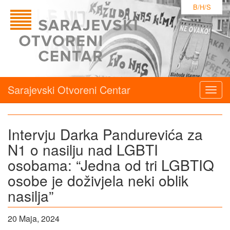
B/H/S
Sarajevski Otvoreni Centar
Togg
navig
Intervju Darka Pandurevića za
N1 o nasilju nad LGBTI
osobama: “Jedna od tri LGBTIQ
osobe je doživjela neki oblik
nasilja”
20 Maja, 2024