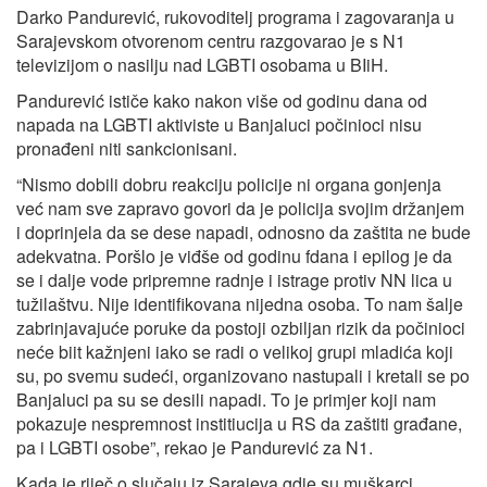
Darko Pandurević, rukovoditelj programa i zagovaranja u
Sarajevskom otvorenom centru razgovarao je s N1
televizijom o nasilju nad LGBTI osobama u BIiH.
Pandurević ističe kako nakon više od godinu dana od
napada na LGBTI aktiviste u Banjaluci počinioci nisu
pronađeni niti sankcionisani.
“Nismo dobili dobru reakciju policije ni organa gonjenja
već nam sve zapravo govori da je policija svojim držanjem
i doprinjela da se dese napadi, odnosno da zaštita ne bude
adekvatna. Poršlo je viđše od godinu fdana i epilog je da
se i dalje vode pripremne radnje i istrage protiv NN lica u
tužilaštvu. Nije identifikovana nijedna osoba. To nam šalje
zabrinjavajuće poruke da postoji ozbiljan rizik da počinioci
neće biit kažnjeni iako se radi o velikoj grupi mladića koji
su, po svemu sudeći, organizovano nastupali i kretali se po
Banjaluci pa su se desili napadi. To je primjer koji nam
pokazuje nespremnost institiucija u RS da zaštiti građane,
pa i LGBTI osobe”, rekao je Pandurević za N1.
Kada je riječ o slučaju iz Sarajeva gdje su muškarci