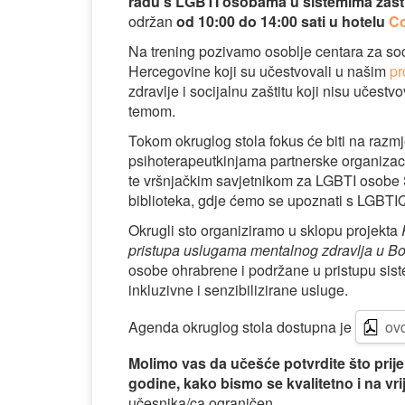
radu s LGBTI osobama u sistemima zaštite
održan
od 10:00 do 14:00 sati u hotelu
Co
Na trening pozivamo osoblje centara za soci
Hercegovine koji su učestvovali u našim
pr
zdravlje i socijalnu zaštitu koji nisu učestvo
temom.
Tokom okruglog stola fokus će biti na razm
psihoterapeutkinjama partnerske organizac
te vršnjačkim savjetnikom za LGBTI osobe S
biblioteka, gdje ćemo se upoznati s LGBTI
Okrugli sto organiziramo u sklopu projekta
pristupa uslugama mentalnog zdravlja u Bo
osobe ohrabrene i podržane u pristupu siste
inkluzivne i senzibilizirane usluge.
Agenda okruglog stola dostupna je
ovd
Molimo vas da učešće potvrdite što prije
godine, kako bismo se kvalitetno i na vri
učesnika/ca ograničen.