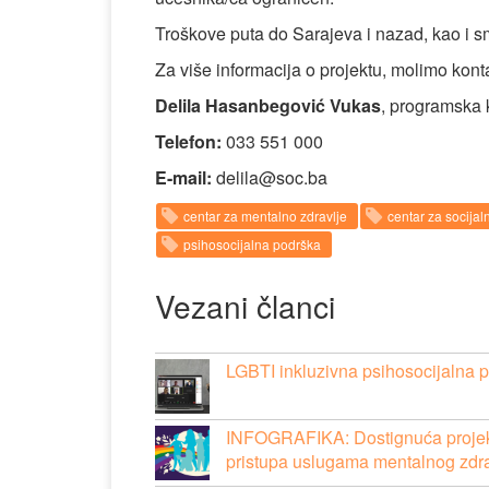
Troškove puta do Sarajeva i nazad, kao i sm
Za više informacija o projektu, molimo konta
Delila Hasanbegović Vukas
, programska 
Telefon:
033 551 000
E-mail:
delila@soc.ba
centar za mentalno zdravlje
centar za socijal
psihosocijalna podrška
Vezani članci
LGBTI inkluzivna psihosocijalna
INFOGRAFIKA: Dostignuća projekta
pristupa uslugama mentalnog zdra