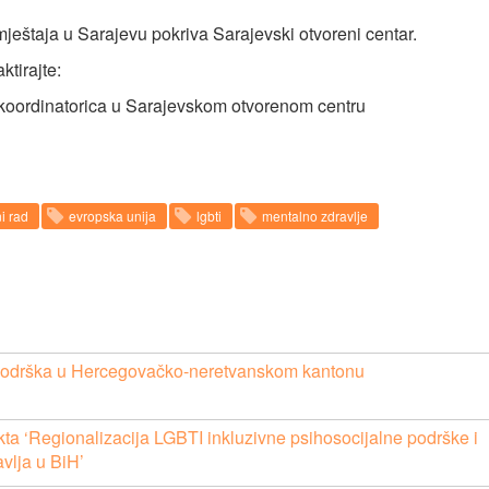
ještaja u Sarajevu pokriva Sarajevski otvoreni centar.
ktirajte:
koordinatorica u Sarajevskom otvorenom centru
ni rad
evropska unija
lgbti
mentalno zdravlje
 podrška u Hercegovačko-neretvanskom kantonu
 ‘Regionalizacija LGBTI inkluzivne psihosocijalne podrške i
vlja u BiH’