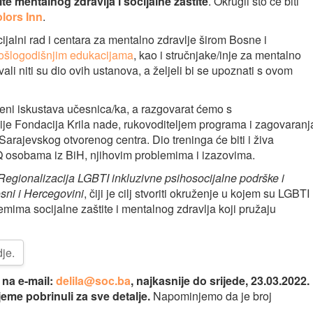
 mentalnog zdravlja i socijalne zaštite
. Okrugli sto će biti
lors Inn
.
jalni rad i centara za mentalno zdravlje širom Bosne i
ošlogodišnjim edukacijama
, kao i stručnjake/inje za mentalno
vali niti su dio ovih ustanova, a željeli bi se upoznati s ovom
jeni iskustava učesnica/ka, a razgovarat ćemo s
ije Fondacija Krila nade, rukovoditeljem programa i zagovaranj
arajevskog otvorenog centra. Dio treninga će biti i živa
Q osobama iz BiH, njihovim problemima i izazovima.
Regionalizacija LGBTI inkluzivne psihosocijalne podrške i
sni i Hercegovini
, čiji je cilj stvoriti okruženje u kojem su LGBTI
mima socijalne zaštite i mentalnog zdravlja koji pružaju
je.
 na e-mail:
delila@soc.ba
, najkasnije do srijede, 23.03.2022.
jeme pobrinuli za sve detalje.
Napominjemo da je broj