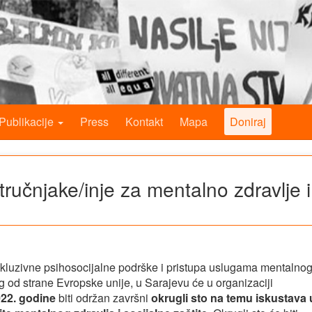
Publikacije
Press
Kontakt
Mapa
Doniraj
tručnjake/inje za mentalno zdravlje i
nkluzivne psihosocijalne podrške i pristupa uslugama mentalno
og od strane Evropske unije, u Sarajevu će u organizaciji
022. godine
biti održan završni
okrugli sto na temu iskustava 