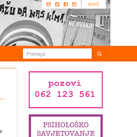
B/H/S
g
u