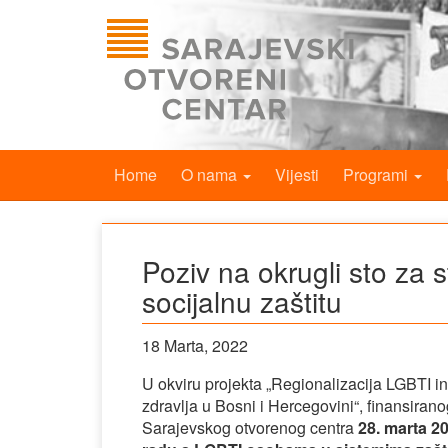
Home
O nama
Vijesti
Programi
Poziv na okrugli sto za s
socijalnu zaštitu
18 Marta, 2022
U okviru projekta „Regionalizacija LGBTI i
zdravlja u Bosni i Hercegovini“, finansiran
Sarajevskog otvorenog centra
28. marta 2