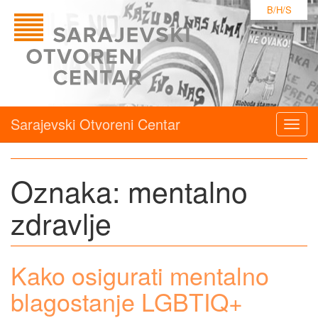
B/H/S
Sarajevski Otvoreni Centar
Togg
navig
Oznaka:
mentalno
zdravlje
Kako osigurati mentalno
blagostanje LGBTIQ+