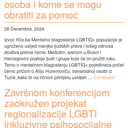
osoba i kome se mogu
obratiti za pomoć
28 Decembra, 2024
Izvor: Klix.ba Mentalno blagostanje LGBTIQ+ populacije je
ugroženo usljed manjka ljudskih prava i lošeg odnosa
društva prema njima. Međutim, srećom u Bosni i
Hercegovini postoje ljudi i grupe koje će im pružiti ruku.
Temu o mentalnom blagostanju LGBTIQ+ pojedinaca počet
ćemo pričom o Aliju Huremoviću, transrodnoj osobi iz
Tuzle, kako bi na ličnom primjeru uvidjeli …
Continued
Završnom konferencijom
zaokružen projekat
regionalizacije LGBTI
inkluzivne psihosocijalne