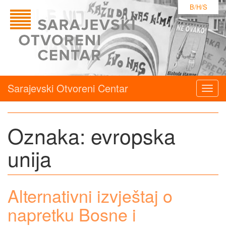
B/H/S
Sarajevski Otvoreni Centar
Togg
navig
Oznaka:
evropska
unija
Alternativni izvještaj o
napretku Bosne i