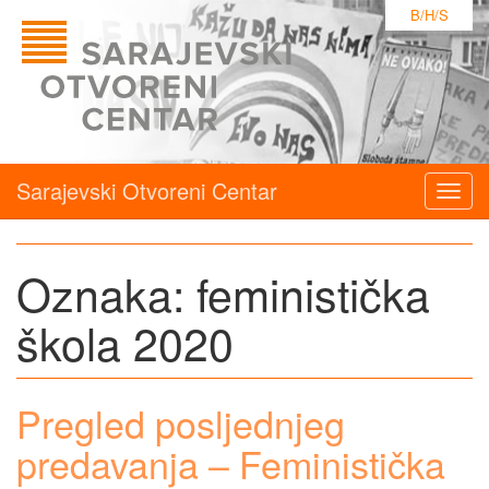
B/H/S
Sarajevski Otvoreni Centar
Togg
navig
Oznaka:
feministička
škola 2020
Pregled posljednjeg
predavanja – Feministička