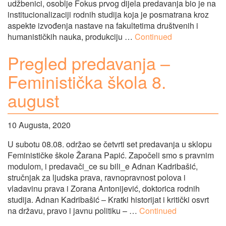
udžbenici, osoblje Fokus prvog dijela predavanja bio je na
institucionalizaciji rodnih studija koja je posmatrana kroz
aspekte izvođenja nastave na fakultetima društvenih i
humanističkih nauka, produkciju …
Continued
Pregled predavanja –
Feministička škola 8.
august
10 Augusta, 2020
U subotu 08.08. održao se četvrti set predavanja u sklopu
Feminističke škole Žarana Papić. Započeli smo s pravnim
modulom, i predavači_ce su bili_e Adnan Kadribašić,
stručnjak za ljudska prava, ravnopravnost polova i
vladavinu prava i Zorana Antonijević, doktorica rodnih
studija. Adnan Kadribašić – Kratki historijat i kritički osvrt
na državu, pravo i javnu politiku – …
Continued