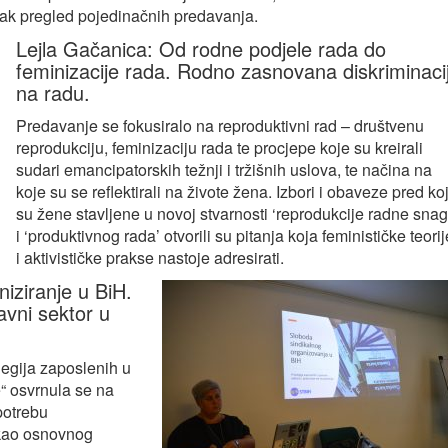
tak pregled pojedinačnih predavanja.
Lejla Gačanica: Od rodne podjele rada do
feminizacije rada. Rodno zasnovana diskriminaci
na radu.
Predavanje se fokusiralo na reproduktivni rad – društvenu
reprodukciju, feminizaciju rada te procjepe koje su kreirali
sudari emancipatorskih težnji i tržišnih uslova, te načina na
koje su se reflektirali na živote žena. Izbori i obaveze pred ko
su žene stavljene u novoj stvarnosti ‘reprodukcije radne snag
i ‘produktivnog rada’ otvorili su pitanja koja feminističke teorij
i aktivističke prakse nastoje adresirati.
niziranje u BiH.
javni sektor u
legija zaposlenih u
e“ osvrnula se na
potrebu
 kao osnovnog