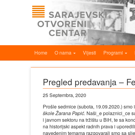
Home
O nama
Vijesti
Programi
Pregled predavanja – Fe
25 Septembra, 2020
Prošle sedmice (subota, 19.09.2020.) smo i
škole Žarana Papić.
Naši_e polaznici_ce su
i javnom sektoru na tržištu u BiH, te sa ko
na historijski aspekt radnih prava i upored
navedenim temama razgovarali smo sa slje