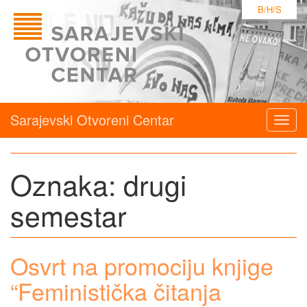
B/H/S
Sarajevski Otvoreni Centar
Togg
navig
Oznaka:
drugi
semestar
Osvrt na promociju knjige
“Feministička čitanja