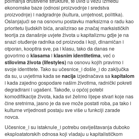
poimanja društvene strukture, te uvid u vezu između
ekonomske baze (odnosi proizvodnje i sredstva
proizvodnje) i nadgradnje (kultura, umjetnost, politika).
Oslanjajući se na osnovnu postavku marksizma o radu kao
prioritetu ljudskih bića, analizirao se značaj marksističkih
teorija za današnje uvjete života u kapitalizmu gdje je na
snazi otuđenje radnika od proizvoda i koji, dinamičan i
otporan, kooptira sve, pa i klasu, tako da danas ne
govorimo o
klasama
i
klasnim identitetima
, već o
stilovima života (lifestyles)
na osnovu kojih pravimo i
svoje identitete. Tako su učesnice_i došle_i do zaključka
da su, u uvjetima kada se
nacija
izjednačava sa
kapitalom
i kada zajedno gospodare našim životima, radnički pokreti
degradirani i ugašeni. Takođe, u općoj potebi
komodifikacije života, kada svi želimo lijepe stvari koje nas
čine sretnima, jasno je da sve može postati roba, pa tako i
kulturne vrijednosti postaju sve više u funkciji zarade
novca.
Učesnice_i su istaknule_i potrebu osviještavanja duboko
eksploatatorskih odnosa koji vladaju u kapitalističkom