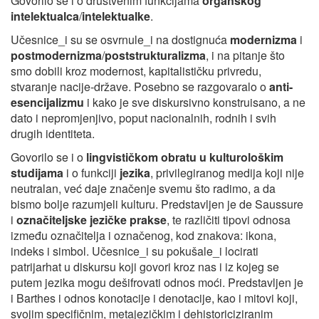
Govorilo se i o društvenim funkcijama
organskog
intelektualca
/
intelektualke
.
Učesnice_i su se osvrnule_i na dostignuća
modernizma
i
postmodernizma
/
poststrukturalizma
, i na pitanje što
smo dobili kroz modernost, kapitalističku privredu,
stvaranje nacije-države. Posebno se razgovaralo o
anti-
esencijalizmu
i kako je sve diskursivno konstruisano, a ne
dato i nepromjenjivo, poput nacionalnih, rodnih i svih
drugih identiteta.
Govorilo se i o
lingvističkom obratu u kulturološkim
studijama
i o funkciji
jezika
, privilegiranog medija koji nije
neutralan, već daje značenje svemu što radimo, a da
bismo bolje razumjeli kulturu. Predstavljen je de Saussure
i
označiteljske jezičke prakse
, te različiti tipovi odnosa
između označitelja i označenog, kod znakova: ikona,
indeks i simbol. Učesnice_i su pokušale_i locirati
patrijarhat u diskursu koji govori kroz nas i iz kojeg se
putem jezika mogu dešifrovati odnos moći. Predstavljen je
i Barthes i odnos konotacije i denotacije, kao i mitovi koji,
svojim specifičnim, metajezičkim i dehistoriciziranim