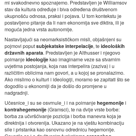
mi svakodnevno spoznajemo. Predstavljen je Williamsov
stav da kultura određuje i biva određena društvenom
ukupnošću odnosa, praksi i pojava. U tom kontekstu je
postavljeno pitanje da li nam ekonomija sve diktira, ili je
moguća jedna vrsta autonomije.
Nastavljajući sa neomarksističkom misli, objašnjeni su
pojmovi poput
subjekatske
interpelacije
, te
ideoloških
državnih aparata
. Predstavljen je Althusser i njegovo
poimanje
ideologije
kao imaginarne veze sa stvarnim
uvjetima postojanja, koja nas interpelira (zaziva) i u
različitim oblicima nam govori, a u kojoj se pronalazimo.
Ako mislimo o kulturi i ideologiji, moramo se zapitati što se
dogodilo u ekonomiji da je došlo do promjene u
nadgradnji.
Učesnice_i su se osvrnule_i i na poimanje
hegemonije
i
kontrahegemonije
(Gramsci), te na dvije vrste borbe:
borba za učvršćivanje pozicija i borba manevra koja je
direktnija i otvorenija. Ukazano je na vještu kombinaciju
sile i pristanka kao osnovnu odrednicu hegemonije.