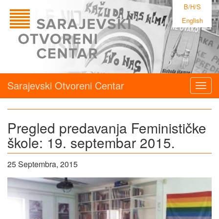
B/H/S
English
Sarajevski Otvoreni Centar
Togg
navig
Pregled predavanja Feminističke
škole: 19. septembar 2015.
25 Septembra, 2015