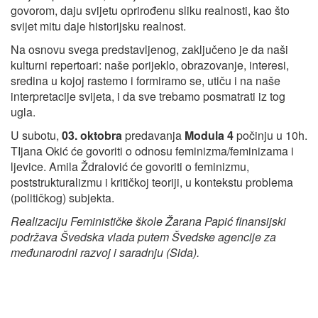
govorom, daju svijetu oprirođenu sliku realnosti, kao što
svijet mitu daje historijsku realnost.
Na osnovu svega predstavljenog, zaključeno je da naši
kulturni repertoari: naše porijeklo, obrazovanje, interesi,
sredina u kojoj rastemo i formiramo se, utiču i na naše
interpretacije svijeta, i da sve trebamo posmatrati iz tog
ugla.
U subotu,
03. oktobra
predavanja
Modula 4
počinju u 10h.
TIjana Okić će govoriti o odnosu feminizma/feminizama i
ljevice. Amila Ždralović će govoriti o feminizmu,
poststrukturalizmu i kritičkoj teoriji, u kontekstu problema
(političkog) subjekta.
Realizaciju Feminističke škole Žarana Papić finansijski
podržava Švedska vlada putem Švedske agencije za
međunarodni razvoj i saradnju (Sida).