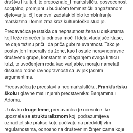
društvu i kulturi, te prepoznale_i marksističku posvećenost
socijalnoj promjeni u budućem feministički angažiranom
djelovanju, čiji osnovni zadatak bi bio kombiniranje
marskizma i feminizma kroz kulturološke studije.
Predavačica je istakla da neprisutnost žena u diskursima
koji teže remećenju odnosa moći i ideja vladajuće klase,
ne daje težinu priči i da priča gubi relevantnost. Tako je
postavljen imperativ da žene, kao i ostale neravnopravne
društvene grupe, konstantnim izlaganjem svega kritici i
krizi, te uvođenjem roda kao varijable, moraju nametati
diskurse rodne ravnopravnosti sa uvijek jasnim
argumentima.
Predavačica je predstavila neomarksističku,
Frankfurtsku
školu
i glavne misli njenih predstavnika: Benjamina i
Adorna.
U okviru
druge teme
, predavačica je učesnice_ke
upoznala sa
strukturalizmom
koji podrazumijeva
označiteljske prakse koje počivaju na predvidljivim
regularnostima, odnosno na društvenim činjenicama koje