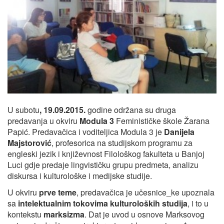
U subotu
, 19.09.2015.
godine održana su druga
predavanja u okviru
Modula 3
Feminističke škole Žarana
Papić. Predavačica i voditeljica Modula 3 je
Danijela
Majstorović
, profesorica na studijskom programu za
engleski jezik i književnost Filološkog fakulteta u Banjoj
Luci gdje predaje lingvističku grupu predmeta, analizu
diskursa i kulturološke i medijske studije.
U okviru
prve teme
, predavačica je učesnice_ke upoznala
sa
intelektualnim tokovima kulturoloških studija
, i to u
kontekstu
marksizma
. Dat je uvod u osnove Marksovog