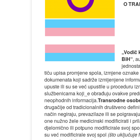
O TRA
„Vodič 
BiH“
, a
jednosta
tiču upisa promjene spola, izmjene oznake 
dokumenata koji sadrže izmijenjene informa
upuste ili su se već upustile u proceduru i
službenicama koji_e obrađuju ovakve predme
neophodnih informacija.
Transrodne osob
drugačije od tradicionalnih društveno defin
način negiraju, prevazilaze ili se poigravaj
one nužno žele medicinski modificirati i pri
djelomično ili potpuno modificirale svoj spo
su već modificirale svoj spol
(što uključuje 