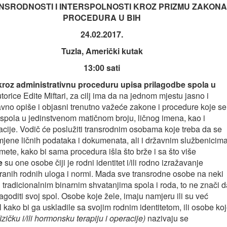
NSRODNOSTI I INTERSPOLNOSTI KROZ PRIZMU ZAKONA 
PROCEDURA U BIH
24.02.2017.
Tuzla, Američki kutak
13:00 sati
kroz administrativnu proceduru upisa prilagodbe spola u
utorice Edite Miftari, za cilj ima da na jednom mjestu jasno i
vno opiše i objasni trenutno važeće zakone i procedure koje se
spola u jedinstvenom matičnom broju, ličnog imena, kao i
cije. Vodič će poslužiti transrodnim osobama koje treba da se
zmjene ličnih podataka i dokumenata, ali i državnim službenicima
te, kako bi sama procedura išla što brže i sa što više
e
su one osobe čiji je rodni identitet i/ili rodno izražavanje
iranih rodnih uloga i normi. Mada sve transrodne osobe na neki
u tradicionalnim binarnim shvatanjima spola i roda, to ne znači 
lagoditi svoj spol. Osobe koje žele, imaju namjeru ili su već
l kako bi ga uskladile sa svojim rodnim identitetom, ili osobe ko
fizičku i/ili hormonsku terapiju i operacije)
nazivaju se