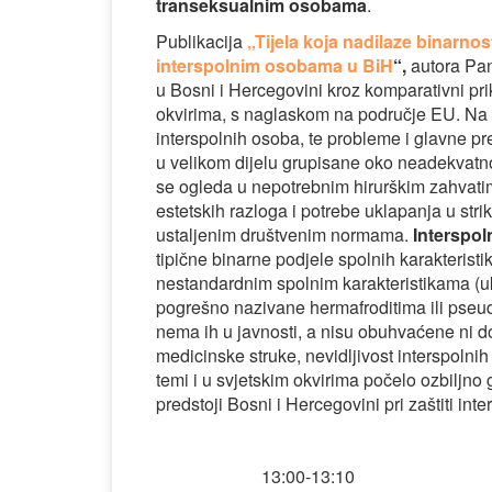
transeksualnim osobama
.
Publikacija
„Tijela koja nadilaze binarn
interspolnim osobama u BiH
“,
autora Pand
u Bosni i Hercegovini kroz komparativni pr
okvirima, s naglaskom na područje EU. Na 
interspolnih osoba, te probleme i glavne p
u velikom dijelu grupisane oko neadekvatn
se ogleda u nepotrebnim hirurškim zahvatim
estetskih razloga i potrebe uklapanja u str
ustaljenim društvenim normama.
Interspol
tipične binarne podjele spolnih karakterist
nestandardnim spolnim karakteristikama (u
pogrešno nazivane hermafroditima ili pseu
nema ih u javnosti, a nisu obuhvaćene ni do
medicinske struke, nevidljivost interspolni
temi i u svjetskim okvirima počelo ozbiljno 
predstoji Bosni i Hercegovini pri zaštiti int
13:00-13:10