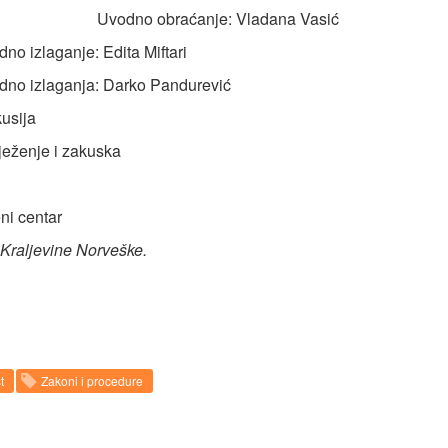
Uvodno obraćanje: Vladana Vasić
no izlaganje: Edita Miftari
dno izlaganja: Darko Pandurević
usija
ježenje i zakuska
ni centar
Kraljevine Norveške.
t
Zakoni i procedure