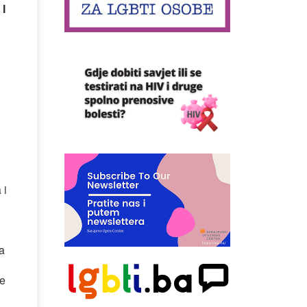
I
 i
da
je