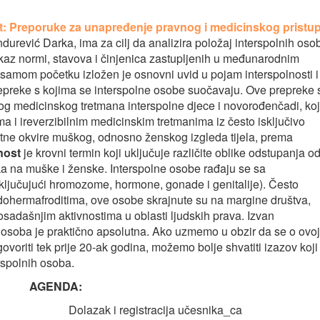
ost: Preporuke za unapređenje pravnog i medicinskog pristu
urević Darka, ima za cilj da analizira položaj interspolnih oso
ikaz normi, stavova i činjenica zastupljenih u međunarodnim
samom početku izložen je osnovni uvid u pojam interspolnosti i
repreke s kojima se interspolne osobe suočavaju. Ove prepreke 
og medicinskog tretmana interspolne djece i novorođenčadi, koj
a i ireverzibilnim medicinskim tretmanima iz često isključivo
iktne okvire muškog, odnosno ženskog izgleda tijela, prema
nost
je krovni termin koji uključuje različite oblike odstupanja o
ika na muške i ženske. Interspolne osobe rađaju se sa
ključujući hromozome, hormone, gonade i genitalije). Često
dohermafroditima, ove osobe skrajnute su na margine društva,
sadašnjim aktivnostima u oblasti ljudskih prava. Izvan
h osoba je praktično apsolutna. Ako uzmemo u obzir da se o ovoj
govoriti tek prije 20-ak godina, možemo bolje shvatiti izazov koji
erspolnih osoba.
AGENDA:
Dolazak i registracija učesnika_ca