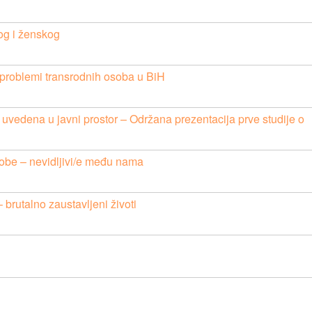
og i ženskog
i problemi transrodnih osoba u BiH
i uvedena u javni prostor – Održana prezentacija prve studije o
sobe – nevidljivi/e među nama
 brutalno zaustavljeni životi