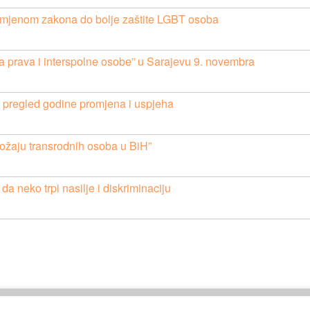
Izmjenom zakona do bolje zaštite LGBT osoba
ka prava i interspolne osobe” u Sarajevu 9. novembra
: pregled godine promjena i uspjeha
ložaju transrodnih osoba u BiH”
 da neko trpi nasilje i diskriminaciju