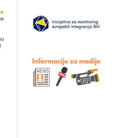
pa
ba
su
i
d