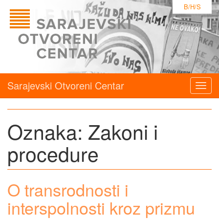
B/H/S
Sarajevski Otvoreni Centar
Togg
navig
Oznaka:
Zakoni i
procedure
O transrodnosti i
interspolnosti kroz prizmu