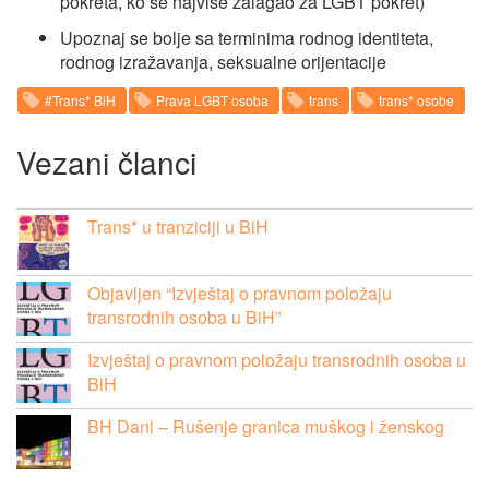
pokreta, ko se najviše zalagao za LGBT pokret)
Upoznaj se bolje sa terminima rodnog identiteta,
rodnog izražavanja, seksualne orijentacije
#Trans* BiH
Prava LGBT osoba
trans
trans* osobe
Vezani članci
Trans* u tranziciji u BiH
Objavljen “Izvještaj o pravnom položaju
transrodnih osoba u BiH”
Izvještaj o pravnom položaju transrodnih osoba u
BiH
BH Dani – Rušenje granica muškog i ženskog