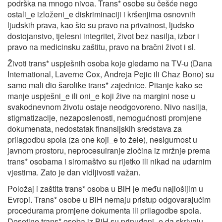
podrška na mnogo nivoa. Trans* osobe su češće nego
ostali_e izloženi_e diskriminaciji i kršenjima osnovnih
ljudskih prava, kao što su pravo na privatnost, ljudsko
dostojanstvo, tjelesni integritet, život bez nasilja, izbor i
pravo na medicinsku zaštitu, pravo na bračni život i sl.
Životi trans* uspješnih osoba koje gledamo na TV-u (Dana
International, Laverne Cox, Andreja Pejic ili Chaz Bono) su
samo mali dio šarolike trans* zajednice. Pitanje kako se
manje uspješni_e ili oni_e koji žive na margini nose u
svakodnevnom životu ostaje neodgovoreno. Nivo nasilja,
stigmatizacije, nezaposlenosti, nemogućnosti promjene
dokumenata, nedostatak finansijskih sredstava za
prilagodbu spola (za one koji_e to žele), nesigurnost u
javnom prostoru, neprocesuiranje zločina iz mržnje prema
trans* osobama i siromaštvo su rijetko ili nikad na udarnim
vjestima. Zato je dan vidljivosti važan.
Položaj i zaštita trans* osoba u BiH je među najlošijim u
Evropi. Trans* osobe u BiH nemaju pristup odgovarajućim
procedurama promjene dokumenta ili prilagodbe spola.
Desetine trans* osoba iz BiH su prinuđeni_e da skrivaju