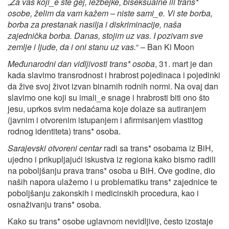
„
Za vas koji_e ste gej, lezbejke, biseksualne ili trans*
osobe, želim da vam kažem – niste sami_e. Vi ste borba,
borba za prestanak nasilja i diskriminacije, naša
zajednička borba. Danas, stojim uz vas. I pozivam sve
zemlje i ljude, da i oni stanu uz vas.
“ – Ban Ki Moon
Međunarodni dan vidljivosti trans* osoba
, 31. mart je dan
kada slavimo transrodnost i hrabrost pojedinaca i pojedinki
da žive svoj život izvan binarnih rodnih normi. Na ovaj dan
slavimo one koji su imali_e snage i hrabrosti biti ono što
jesu, uprkos svim nedaćama koje dolaze sa autiranjem
(javnim i otvorenim istupanjem i afirmisanjem vlastitog
rodnog identiteta) trans* osoba.
Sarajevski otvoreni centar
radi sa trans* osobama iz BiH,
ujedno i prikupljajući iskustva iz regiona kako bismo radili
na poboljšanju prava trans* osoba u BiH. Ove godine, dio
naših napora ulažemo i u problematiku trans* zajednice te
poboljšanju zakonskih i medicinskih procedura, kao i
osnaživanju trans* osoba.
Kako su trans* osobe uglavnom nevidljive, često izostaje