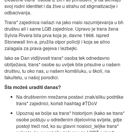
svoj rodni identitet i da žive u strahu od stigmatizacije i
odbacivanja.
Trans* zajednica nailazi na jako malo razumijevanja u bh
društvu ali i same LGB zajednice. Upravo je trans žena
Sylvia Rivera bila prva koja je, davne 1968. ispred
Stonewall Inn-a, pružila otpor policiji i koja se silno
zalagala za prava gejeva i lezbejki.
Iako se Dan vidljivosti trans* osoba tek odnedavno
obilježava, trans* osobe su uvijek bile prisutne u našem
društvu, tu oko nas, u našem komšiluku, u školi, na
fakultetu, u našoj porodici.
Šta možeš uraditi danas?
Na društvenim mrežama postavi znak/sliku podrške
trans* zajednici, koristi hashtag #TDoV
Upoznaj se bolje sa trans* historijom (kako se trans*
osobe poštuju u određenim dijelovima svijeta, gdje
postoji treći rod, ko su glavni nosioci_teljke trans*