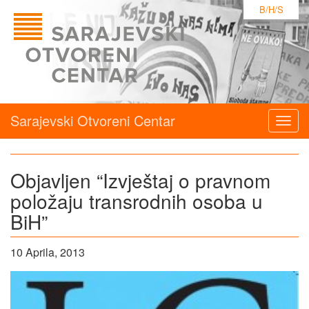
B/H/S
Sarajevski Otvoreni Centar
Togg
navig
Objavljen “Izvještaj o pravnom
položaju transrodnih osoba u
BiH”
10 Aprila, 2013