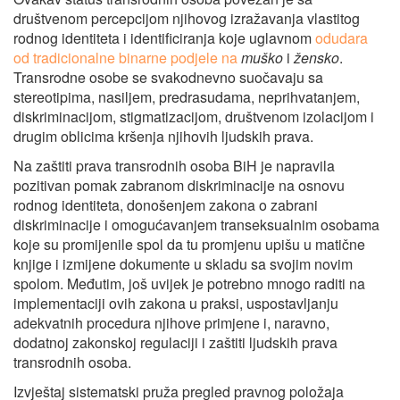
društvenom percepcijom njihovog izražavanja vlastitog
rodnog identiteta i identificiranja koje uglavnom
odudara
od tradicionalne binarne podjele na
muško
i
žensko
.
Transrodne osobe se svakodnevno suočavaju sa
stereotipima, nasiljem, predrasudama, neprihvatanjem,
diskriminacijom, stigmatizacijom, društvenom izolacijom i
drugim oblicima kršenja njihovih ljudskih prava.
Na zaštiti prava transrodnih osoba BiH je napravila
pozitivan pomak zabranom diskriminacije na osnovu
rodnog identiteta, donošenjem zakona o zabrani
diskriminacije i omogućavanjem transeksualnim osobama
koje su promijenile spol da tu promjenu upišu u matične
knjige i izmijene dokumente u skladu sa svojim novim
spolom. Međutim, još uvijek je potrebno mnogo raditi na
implementaciji ovih zakona u praksi, uspostavljanju
adekvatnih procedura njihove primjene i, naravno,
dodatnoj zakonskoj regulaciji i zaštiti ljudskih prava
transrodnih osoba.
Izvještaj sistematski pruža pregled pravnog položaja