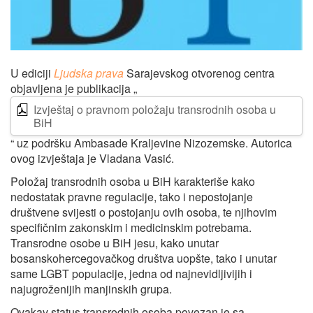
U ediciji
Ljudska prava
Sarajevskog otvorenog centra
objavljena je publikacija „
Izvještaj o pravnom položaju transrodnih osoba u
BiH
“ uz podršku Ambasade Kraljevine Nizozemske. Autorica
ovog izvještaja je Vladana Vasić.
Položaj transrodnih osoba u BiH karakteriše kako
nedostatak pravne regulacije, tako i nepostojanje
društvene svijesti o postojanju ovih osoba, te njihovim
specifičnim zakonskim i medicinskim potrebama.
Transrodne osobe u BiH jesu, kako unutar
bosanskohercegovačkog društva uopšte, tako i unutar
same LGBT populacije, jedna od najnevidljivijih i
najugroženijih manjinskih grupa.
Ovakav status transrodnih osoba povezan je sa