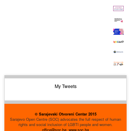
My Tweets
© Sarajevski Otvoreni Centar 2015
Sarajevo Open Centre (SOC) advocates the full respect of human
rights and social inclusion of LGBTI people and women.
office@soc.ba
;
www.soc.ba