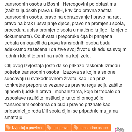
transrodnih osoba u Bosni i Hercegovini po oblastima
(zaštita ljudskih prava u BiH, krivično pravna zaštita
transrodnih osoba, pravo na obrazovanje i pravo na rad,
pravo na brak i usvajanje djece, pravo na promjenu spola,
procedura upisa promjene spola u matične knjige i izmjene
dokumenata). Obuhvata i preporuke čija bi primjena
trebala omoguciti da prava transrodnih osoba budu
adekvatno zaštićena i da žive svoj život u skladu sa svojim
rodnim identitetom i na način na koji žele.
Cilj ovog izvještaja jeste da se prikaže raskorak izmedu
potreba transrodnih osoba i izazova sa kojima se one
suočavaju u svakodnevnom životu, kao i da pruži
konkretne preporuke vezane za pravnu regulaciju zaštite
njihovih ljudskih prava i mehanizama, koje bi trebalo da
uspostave različite institucije kako bi omogućile
transrodnim osobama da budu pravno priznate kao
pripadnici_e roda i/ili spola čijim se pripadnicima_ama
smatraju.
izvjestaj o pravima
lgbt prava
transrodne osobe