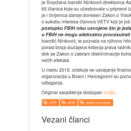
je Snježana Ivandić Ninković direktorica A
65 članica koje su učestvovale u pripremi i
je i činjenica danije donesen Zakon o Viso
o sukobu interesa članova VSTV koji je još
postupku FBiH nisu usvojene što je jedan
u FBiH ne mogu adekvatno procesuirati 
Ivandić Ninković, te pozvala na njihovo hit
porast broja slučajeva kršenja prava radn
dok se Zakon o zabrani diskriminacije kori
većih efekata.
U martu 2015. očekuje se usvajanje finalnog
organizacija u Bosni i Hercegovini su pozva
odlaganja.
Original saopštenja dostupan
ovdje
.
UPP
UPR
zločin iz mržnje
Vezani članci