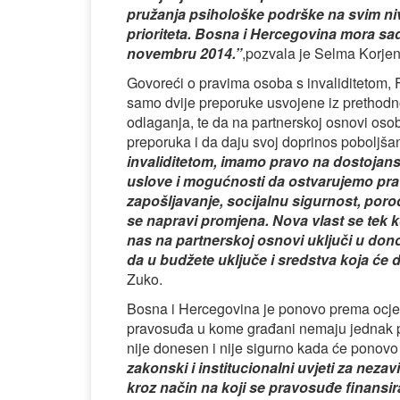
pružanja psihološke podrške na svim nivo
prioriteta. Bosna i Hercegovina mora sad
novembru 2014.”
,pozvala je Selma Korjen
Govoreći o pravima osoba s invaliditetom, 
samo dvije preporuke usvojene iz prethodno
odlaganja, te da na partnerskoj osnovi oso
preporuka i da daju svoj doprinos poboljšan
invaliditetom, imamo pravo na dostojanstv
uslove i mogućnosti da ostvarujemo pravo
zapošljavanje, socijalnu sigurnost, porodi
se napravi promjena. Nova vlast se tek ko
nas na partnerskoj osnovi uključi u dono
da u budžete uključe i sredstva koja će 
Zuko.
Bosna i Hercegovina je ponovo prema ocjen
pravosuđa u kome građani nemaju jednak pr
nije donesen i nije sigurno kada će ponovo
zakonski i institucionalni uvjeti za nez
kroz način na koji se pravosuđe finansir