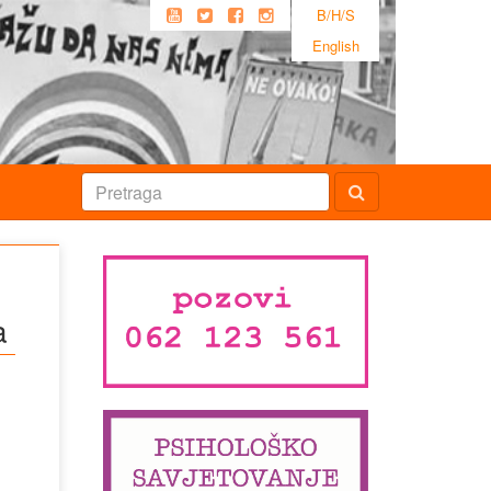
B/H/S
English
a