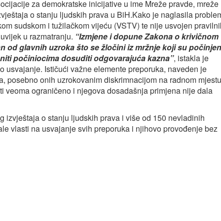
socijacije za demokratske inicijative u ime Mreže pravde, mreže
zvještaja o stanju ljudskih prava u BiH.Kako je naglasila proble
kom sudskom i tužilačkom vijeću (VSTV) te nije usvojen pravilni
 uvijek u razmatranju.
“
Izmjene i dopune Zakona o krivičnom
 od glavnih uzroka što se žločini iz mržnje koji su počinjen
niti počiniocima dosuditi odgovarajuća kazna”
, istakla je
no usvajanje. Ističući važne elemente preporuka, naveden je
ika, posebno onih uzrokovanim diskrimnacijom na radnom mjestu
sti veoma ograničeno i njegova dosadašnja primjena nije dala
 izvještaja o stanju ljudskih prava i više od 150 nevladinih
le vlasti na usvajanje svih preporuka i njihovo provođenje bez