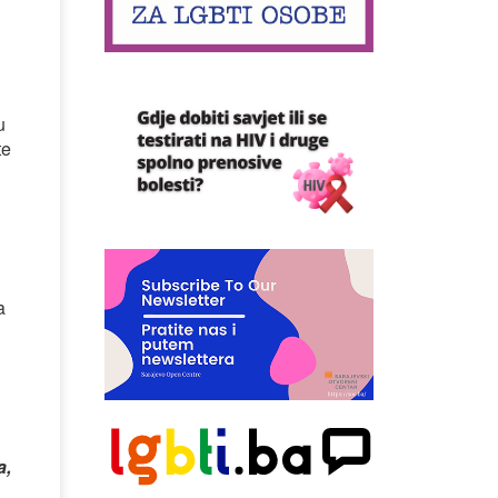
u
te
a
a,