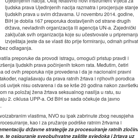
Ujedinjenih nacija. Ovaj relativno novi instrument Vijeća za
ljudska prava Ujedinjenih nacija razmatra i procjenjuje stanje
ljudskih prava u svim državama. U novembru 2014. godine,
BiH je dobila 167 preporuka dostavljenih od strane drugih
država, nevladinih organizacija ili agencija UN-a. Zajednički
zaključak svih organizacija koje su učestvovale u pripremanj
izvještaja jeste da se vlasti što prije formiranju, odmah prihva
bez odlaganja.
atila preporuke da provodi istragu, omogući pristup pravdi i
kršenja ljudskih prava počinjenih tokom rata. Međutim, četiri
a od ovih preporuka nije provedena i da je nacionalni pravni
 također, naglašavaju da prava ratnih žrtava i njihovih porodica
 uvijek nisu ostvarena i da se krše 20 godina nakon završetk
om na položaj žena žrtava seksualnog nasilja u ratu, su
ju 2. ciklusa UPP-a. Od BiH se sada očekuje da javno
.
ovoizabranim vlastima, NVO su ipak zabrinute zbog neuspjeha
procesuiranje, kao i za pružanje podrške ratnim žrtvama i
ementaciju državne strategije za procesuiranje ratnih zločin
e, te osiguranje sveobuhvatne zaštite svjedoka i žrtava uz