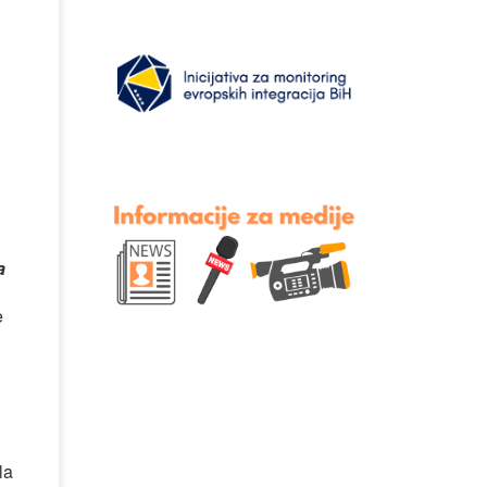
a
e
la