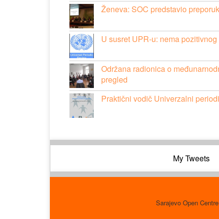
Ženeva: SOC predstavio preporuk
U susret UPR-u: nema pozitivnog p
Održana radionica o međunarnodn
pregled
Praktični vodič Univerzalni perio
My Tweets
Sarajevo Open Centre 