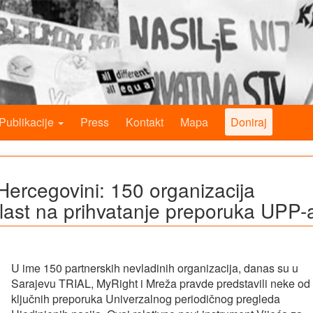
Publikacije
Press
Kontakt
Mapa
Doniraj
Hercegovini: 150 organizacija
vlast na prihvatanje preporuka UPP-
U ime 150 partnerskih nevladinih organizacija, danas su u
Sarajevu TRIAL, MyRight i Mreža pravde predstavili neke od
ključnih preporuka Univerzalnog periodičnog pregleda