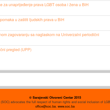
e za unaprijeđenje prava LGBT osoba i žena u BiH
omaka u zaštiti ljudskih prava u BiH
om zagovaranju sa naglaskom na Univerzalni periodični
dični pregled (UPP)
© Sarajevski Otvoreni Centar 2015
(SOC) advocates the full respect of human rights and social inclusion of L
office@soc.ba
;
www.soc.ba