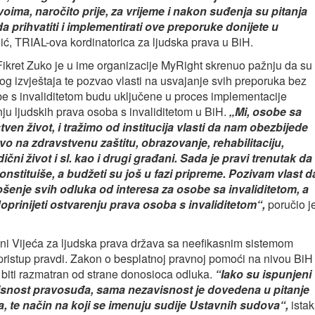
ima, naročito prije, za vrijeme i nakon suđenja su pitanja
a prihvatiti i implementirati ove preporuke donijete u
ić, TRIAL-ova kordinatorica za ljudska prava u BiH.
Fikret Zuko je u ime organizacije MyRight skrenuo pažnju da su
g izvještaja te pozvao vlasti na usvajanje svih preporuka bez
be s invaliditetom budu uključene u proces implementacije
ju ljudskih prava osoba s invaliditetom u BiH.
„Mi, osobe sa
en život, i tražimo od institucija vlasti da nam obezbijede
 na zdravstvenu zaštitu, obrazovanje, rehabilitaciju,
čni život i sl. kao i drugi građani. Sada je pravi trenutak da
nstituiše, a budžeti su još u fazi pripreme. Pozivam vlast d
šenje svih odluka od interesa za osobe sa invaliditetom, a
doprinijeti ostvarenju prava osoba s invaliditetom“,
poručio j
i Vijeća za ljudska prava država sa neefikasnim sistemom
istup pravdi. Zakon o besplatnoj pravnoj pomoći na nivou BiH
 biti razmatran od strane donosioca odluka.
“
Iako su ispunjeni
avisnost pravosuđa, sama nezavisnost je dovedena u pitanje
a, te način na koji se imenuju sudije Ustavnih sudova
“,
istak