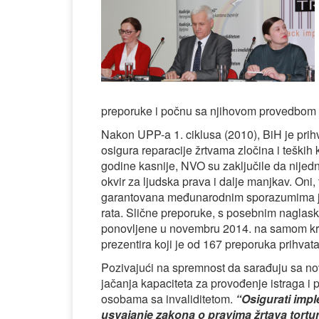
preporuke i počnu sa njihovom provedbom 
Nakon UPP-a 1. ciklusa (2010), BiH je prihv
osigura reparacije žrtvama zločina i teških 
godine kasnije, NVO su zaključile da nijedn
okvir za ljudska prava i dalje manjkav. Oni,
garantovana međunarodnim sporazumima još
rata. Slične preporuke, s posebnim naglask
ponovljene u novembru 2014. na samom kra
prezentira koji je od 167 preporuka prihvata
Pozivajući na spremnost da sarađuju sa n
jačanja kapaciteta za provođenje istraga i 
osobama sa invaliditetom.
“Osigurati impl
usvajanje zakona o pravima žrtava tortur