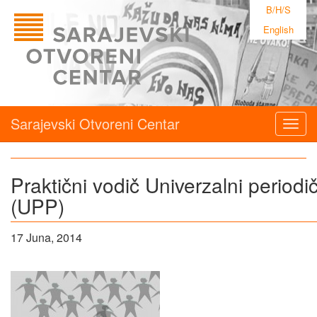
B/H/S
English
Sarajevski Otvoreni Centar
Togg
navig
Praktični vodič Univerzalni periodi
(UPP)
17 Juna, 2014