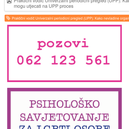
Praktični vodič Univerzalni periodicni pregled (UPP): K
mogu utjecati na UPP proces
Praktični vodič Univerzalni periodicni pregled (UPP): Kako nevladine orga