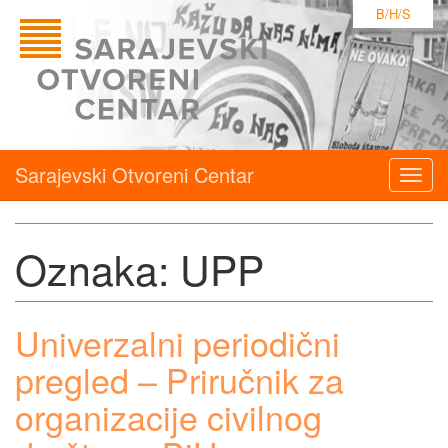
B/H/S
Sarajevski Otvoreni Centar
Togg
navig
Oznaka:
UPP
Univerzalni periodični
pregled – Priručnik za
organizacije civilnog