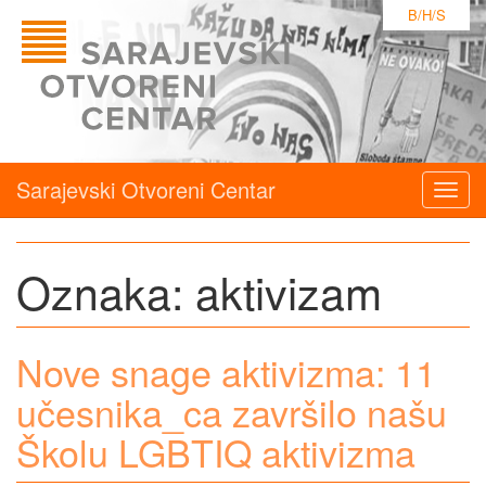
B/H/S
Sarajevski Otvoreni Centar
Togg
navig
Oznaka:
aktivizam
Nove snage aktivizma: 11
učesnika_ca završilo našu
Školu LGBTIQ aktivizma