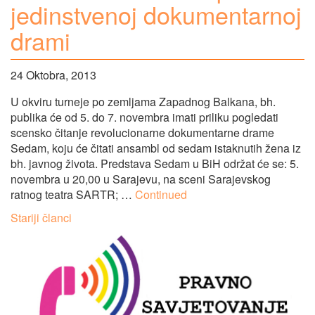
jedinstvenoj dokumentarnoj
drami
24 Oktobra, 2013
U okviru turneje po zemljama Zapadnog Balkana, bh.
publika će od 5. do 7. novembra imati priliku pogledati
scensko čitanje revolucionarne dokumentarne drame
Sedam, koju će čitati ansambl od sedam istaknutih žena iz
bh. javnog života. Predstava Sedam u BiH održat će se: 5.
novembra u 20,00 u Sarajevu, na sceni Sarajevskog
ratnog teatra SARTR; …
Continued
Navigacija
Stariji članci
člancima