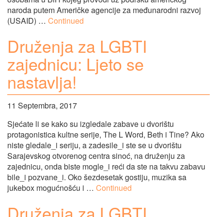
naroda putem Američke agencije za međunarodni razvoj
(USAID) …
Continued
Druženja za LGBTI
zajednicu: Ljeto se
nastavlja!
11 Septembra, 2017
Sjećate li se kako su izgledale zabave u dvorištu
protagonistica kultne serije, The L Word, Beth i Tine? Ako
niste gledale_i seriju, a zadesile_i ste se u dvorištu
Sarajevskog otvorenog centra sinoć, na druženju za
zajednicu, onda biste mogle_i reći da ste na takvu zabavu
bile_i pozvane_i. Oko šezdesetak gostiju, muzika sa
jukebox mogućnošću i …
Continued
Druženja za LGBTI