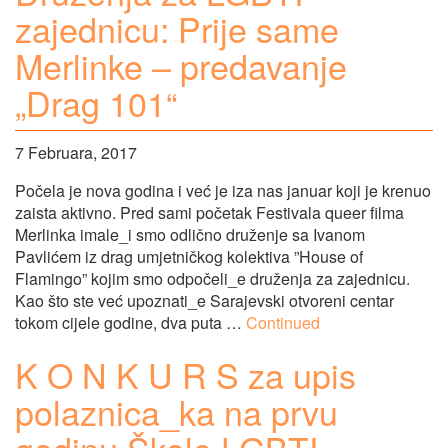
zajednicu: Prije same
Merlinke – predavanje
„Drag 101“
7 Februara, 2017
Počela je nova godina i već je iza nas januar koji je krenuo
zaista aktivno. Pred sami početak Festivala queer filma
Merlinka imale_i smo odlično druženje sa Ivanom
Pavlićem iz drag umjetničkog kolektiva ”House of
Flamingo” kojim smo odpočeli_e druženja za zajednicu.
Kao što ste već upoznati_e Sarajevski otvoreni centar
tokom cijele godine, dva puta …
Continued
K O N K U R S za upis
polaznica_ka na prvu