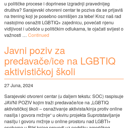
u političke procese i doprinese izgradnji pravednijeg
društva? Sarajevski otvoreni centar te poziva da se prijaviš
na trening koji je posebno osmišljen za tebe! Kroz naš rad
nastojimo osnažiti LGBTIQ+ zajednicu, povećati njenu
vidljivost i učešće u političkim odlukama, te ojačati svijest o
važnosti …
Continued
Javni poziv za
predavače/ice na LGBTIQ
aktivističkoj školi
27 Juna, 2024
Sarajevski otvoreni centar (u daljem tekstu: SOC) raspisuje
JAVNI POZIV kojim traži predavače/ice na „LGBTIQ
aktivističkoj školi – osnaživanje aktivista/kinja protiv online
nasilja i govora mržnje“ u okviru projekta Suprotstavljanje
nasilju i govoru mržnje u online prostoru nad LGBTI+
osobama u BiH kojeg provodi uz podršku američkog