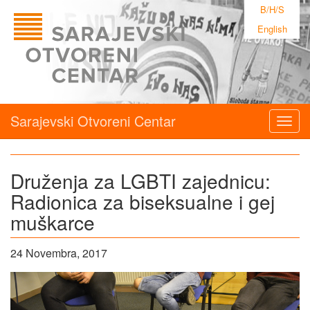
B/H/S
English
Sarajevski Otvoreni Centar
Togg
navig
Druženja za LGBTI zajednicu:
Radionica za biseksualne i gej
muškarce
24 Novembra, 2017