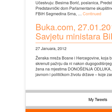
Učestvuju: Besima Borić, poslanica, Preds
Predstavnički dom Parlamentarne skupštin
FBiH Segmedina Srna, …
Continued
Buka.com, 27.01.20
Savjetu ministara B
27 Januara, 2012
Ženska mreža Bosne i Hercegovine, koja broj
skrenuti pažnju da ni nakon dugogodišnjeg 
žena na mjestima DONOŠENJA ODLUKA, bos
javnom i političkom životu države – koje za
My Tweets