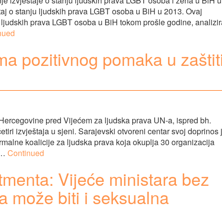
nje izvještaje o stanju ljudskih prava LGBT osoba i žena u BiH u
eštaj o stanju ljudskih prava LGBT osoba u BiH u 2013. Ovaj
a ljudskih prava LGBT osoba u BiH tokom prošle godine, analizir
nued
a pozitivnog pomaka u zaštit
 Hercegovine pred Vijećem za ljudska prava UN-a, ispred bh.
tiri izvještaja u sjeni. Sarajevski otvoreni centar svoj doprinos 
ormalne koalicije za ljudska prava koja okuplja 30 organizacija
e …
Continued
rtmenta: Vijeće ministara bez
a može biti i seksualna