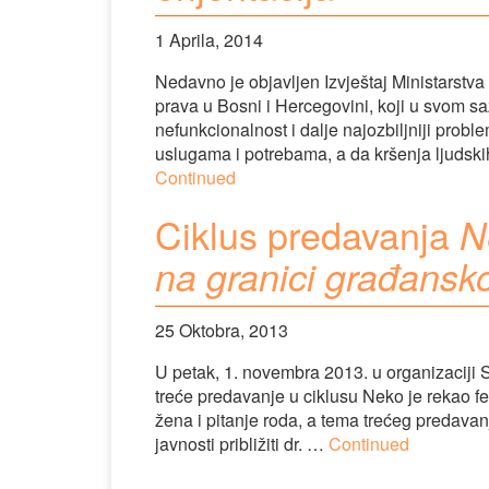
1 Aprila, 2014
Nedavno je objavljen Izvještaj Ministarstva
prava u Bosni i Hercegovini, koji u svom s
nefunkcionalnost i dalje najozbiljniji pro
uslugama i potrebama, a da kršenja ljudski
Continued
Ciklus predavanja
N
na granici građansko
25 Oktobra, 2013
U petak, 1. novembra 2013. u organizaciji 
treće predavanje u ciklusu Neko je rekao f
žena i pitanje roda, a tema trećeg predavanj
javnosti približiti dr. …
Continued