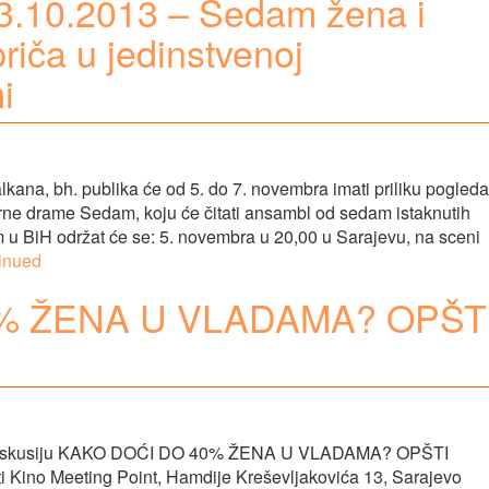
23.10.2013 – Sedam žena i
priča u jedinstvenoj
i
ana, bh. publika će od 5. do 7. novembra imati priliku pogleda
ne drame Sedam, koju će čitati ansambl od sedam istaknutih
 u BiH održat će se: 5. novembra u 20,00 u Sarajevu, na sceni
inued
% ŽENA U VLADAMA? OPŠT
 na diskusiju KAKO DOĆI DO 40% ŽENA U VLADAMA? OPŠTI
ti Kino Meeting Point, Hamdije Kreševljakovića 13, Sarajevo