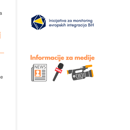
a
i
je