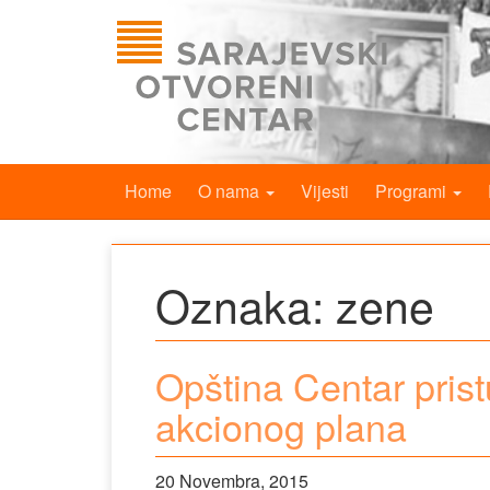
Home
O nama
Vijesti
Programi
Oznaka:
zene
Opština Centar pris
akcionog plana
20 Novembra, 2015