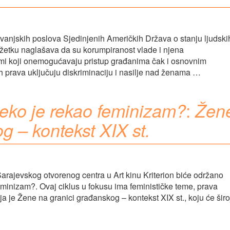
 vanjskih poslova Sjedinjenih Američkih Država o stanju ljudski
ažetku naglašava da su korumpiranost vlade i njena
blemi koji onemogućavaju pristup građanima čak i osnovnim
h prava uključuju diskriminaciju i nasilje nad ženama …
:
eko je rekao feminizam?
Žen
g – kontekst XIX st.
Sarajevskog otvorenog centra u Art kinu Kriterion biće održano
eminizam?. Ovaj ciklus u fokusu ima feminističke teme, prava
a je Žene na granici građanskog – kontekst XIX st., koju će širo