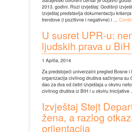
Sarajevski otvoreni centar je objavio godiš
2013. godini. Rozi izvještaj: Godišnji izvj
izvještaj predstavlja dokumentaciju kršenj
trendove (i pozitivne i negativne) i …
Conti
U susret UPR-u: nem
ljudskih prava u BiH
1 Aprila, 2014
Za predstojeći univerzalni pregled Bosne i
organizacija civilnog društva sačinjena su če
dao za dva od četiri izvještaja u okviru nef
civilnog društva iz BiH i u okviru Inicijativ
Izvještaj Stejt Depa
žena, a razlog otkaz
orijentacija