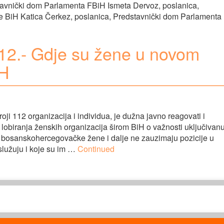
tavnički dom Parlamenta FBiH Ismeta Dervoz, poslanica,
e BiH Katica Čerkez, poslanica, Predstavnički dom Parlamenta
12.- Gdje su žene u novom
iH
i 112 organizacija i individua, je dužna javno reagovati i
lobiranja ženskih organizacija širom BiH o važnosti uključivan
anskohercegovačke žene i dalje ne zauzimaju pozicije u
služuju i koje su im …
Continued