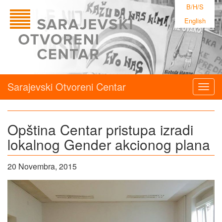
B/H/S
English
Sarajevski Otvoreni Centar
Togg
navig
Opština Centar pristupa izradi
lokalnog Gender akcionog plana
20 Novembra, 2015