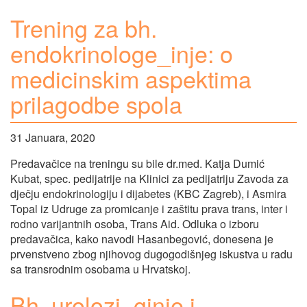
Trening za bh.
endokrinologe_inje: o
medicinskim aspektima
prilagodbe spola
31 Januara, 2020
Predavačice na treningu su bile dr.med. Katja Dumić
Kubat, spec. pedijatrije na Klinici za pedijatriju Zavoda za
dječju endokrinologiju i dijabetes (KBC Zagreb), i Asmira
Topal iz Udruge za promicanje i zaštitu prava trans, inter i
rodno varijantnih osoba, Trans Aid. Odluka o izboru
predavačica, kako navodi Hasanbegović, donesena je
prvenstveno zbog njihovog dugogodišnjeg iskustva u radu
sa transrodnim osobama u Hrvatskoj.
Bh. urolozi_ginje i