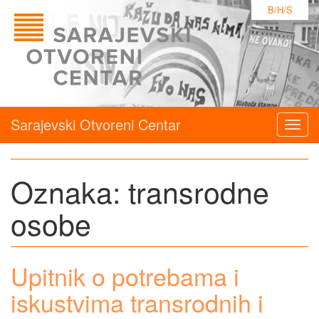
B/H/S
Sarajevski Otvoreni Centar
Togg
navig
Oznaka:
transrodne
osobe
Upitnik o potrebama i
iskustvima transrodnih i