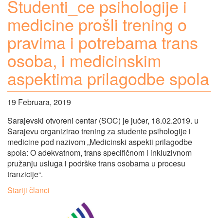
Studenti_ce psihologije i
medicine prošli trening o
pravima i potrebama trans
osoba, i medicinskim
aspektima prilagodbe spola
19 Februara, 2019
Sarajevski otvoreni centar (SOC) je jučer, 18.02.2019. u
Sarajevu organizirao trening za studente psihologije i
medicine pod nazivom „Medicinski aspekti prilagodbe
spola: O adekvatnom, trans specifičnom i inkluzivnom
pružanju usluga i podrške trans osobama u procesu
tranzicije“.
Navigacija
Stariji članci
člancima