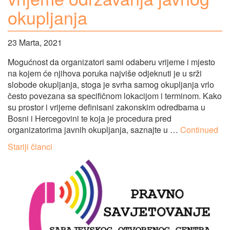
okupljanja
23 Marta, 2021
Mogućnost da organizatori sami odaberu vrijeme i mjesto
na kojem će njihova poruka najviše odjeknuti je u srži
slobode okupljanja, stoga je svrha samog okupljanja vrlo
često povezana sa specifičnom lokacijom i terminom. Kako
su prostor i vrijeme definisani zakonskim odredbama u
Bosni i Hercegovini te koja je procedura pred
organizatorima javnih okupljanja, saznajte u …
Continued
Navigacija
Stariji članci
člancima