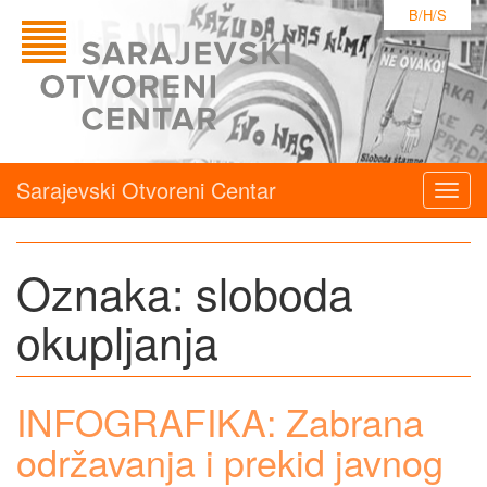
B/H/S
Sarajevski Otvoreni Centar
Togg
navig
Oznaka:
sloboda
okupljanja
INFOGRAFIKA: Zabrana
održavanja i prekid javnog