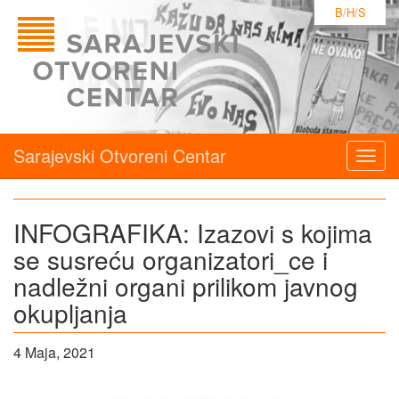
B/H/S
Sarajevski Otvoreni Centar
Togg
navig
INFOGRAFIKA: Izazovi s kojima
se susreću organizatori_ce i
nadležni organi prilikom javnog
okupljanja
4 Maja, 2021