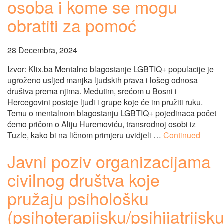
osoba i kome se mogu
obratiti za pomoć
28 Decembra, 2024
Izvor: Klix.ba Mentalno blagostanje LGBTIQ+ populacije je
ugroženo usljed manjka ljudskih prava i lošeg odnosa
društva prema njima. Međutim, srećom u Bosni i
Hercegovini postoje ljudi i grupe koje će im pružiti ruku.
Temu o mentalnom blagostanju LGBTIQ+ pojedinaca počet
ćemo pričom o Aliju Huremoviću, transrodnoj osobi iz
Tuzle, kako bi na ličnom primjeru uvidjeli …
Continued
Javni poziv organizacijama
civilnog društva koje
pružaju psihološku
(psihoterapijsku/psihijatrijsku