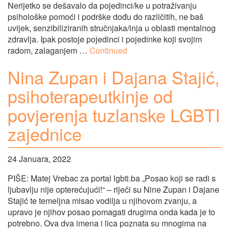
Nerijetko se dešavalo da pojedinci/ke u potraživanju
psihološke pomoći i podrške dođu do različitih, ne baš
uvijek, senzibiliziranih stručnjaka/inja u oblasti mentalnog
zdravlja. Ipak postoje pojedinci i pojedinke koji svojim
radom, zalaganjem …
Continued
Nina Zupan i Dajana Stajić,
psihoterapeutkinje od
povjerenja tuzlanske LGBTI
zajednice
24 Januara, 2022
PIŠE: Matej Vrebac za portal lgbti.ba „Posao koji se radi s
ljubavlju nije opterećujući!“ – riječi su Nine Zupan i Dajane
Stajić te temeljna misao vodilja u njihovom zvanju, a
upravo je njihov posao pomagati drugima onda kada je to
potrebno. Ova dva imena i lica poznata su mnogima na