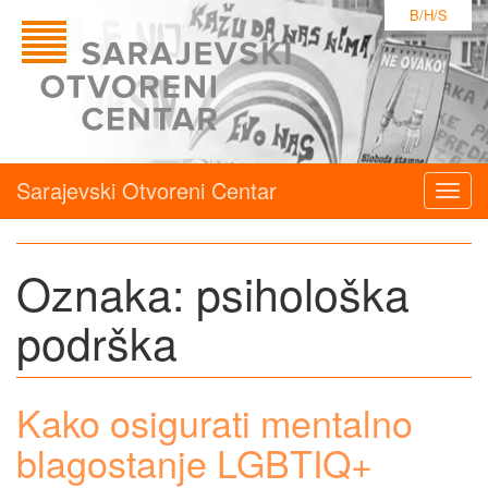
B/H/S
Sarajevski Otvoreni Centar
Togg
navig
Oznaka:
psihološka
podrška
Kako osigurati mentalno
blagostanje LGBTIQ+