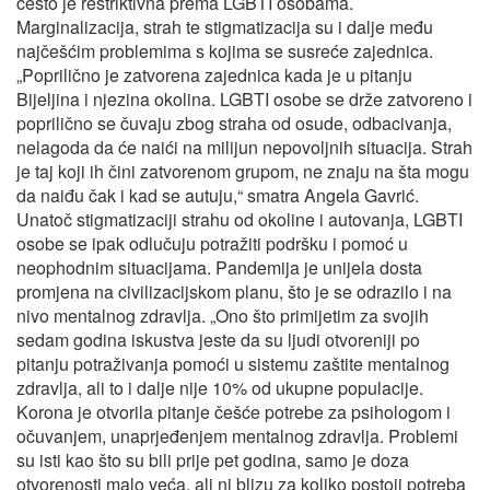
često je restriktivna prema LGBTI osobama.
Marginalizacija, strah te stigmatizacija su i dalje među
najčešćim problemima s kojima se susreće zajednica.
„Poprilično je zatvorena zajednica kada je u pitanju
Bijeljina i njezina okolina. LGBTI osobe se drže zatvoreno i
poprilično se čuvaju zbog straha od osude, odbacivanja,
nelagoda da će naići na milijun nepovoljnih situacija. Strah
je taj koji ih čini zatvorenom grupom, ne znaju na šta mogu
da naiđu čak i kad se autuju,“ smatra Angela Gavrić.
Unatoč stigmatizaciji strahu od okoline i autovanja, LGBTI
osobe se ipak odlučuju potražiti podršku i pomoć u
neophodnim situacijama. Pandemija je unijela dosta
promjena na civilizacijskom planu, što je se odrazilo i na
nivo mentalnog zdravlja. „Ono što primijetim za svojih
sedam godina iskustva jeste da su ljudi otvoreniji po
pitanju potraživanja pomoći u sistemu zaštite mentalnog
zdravlja, ali to i dalje nije 10% od ukupne populacije.
Korona je otvorila pitanje češće potrebe za psihologom i
očuvanjem, unaprjeđenjem mentalnog zdravlja. Problemi
su isti kao što su bili prije pet godina, samo je doza
otvorenosti malo veća, ali ni blizu za koliko postoji potreba