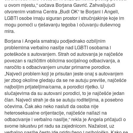
u ovom mjestu,“ uočava Borjana Gavrić. Zahvaljujući
otvorenim vratima Centra „Budi OK“ te Borjani i Angeli,
LGBTI osobe imaju siguran prostor i stručnjakinje koje im
mogu pomoći u rješavanju tegoba i očuvanju duševnog
mira.
Borjana i Angela smatraju podjednako ozbiljnim
problemima verbalno nasilje nad LGBTI osobama i
poteškoće s autovanjem. Strah od autovanja je najčešće
povezan s različitim oblicima socijalnog odbacivanja, a
naročito s odbacivanjem unutar primarne porodice.
„Najveći problem koji je prisutan jeste onaj s autovanjem
jer zbog okoline gledaju da se ne autuju previše, najčešće
najboljim prijateljima/cama, a porodici rijetko. U
slučajevima da su autovani porodici, to je najčešće jedan
član. Najveći strah je da se autuju roditeljima, a posebno
očevima. Čak ako neko nasluti da osoba nije
heteroseksualne orijentacije, najčešće nailazi na
odbacivanje i verbalno nasilje,“ rekla je Angela pričajući o
svome iskustvu pri radu sa zajednicom. Nažalost, uz
verbalno nasilje često ide pridruženo i psihološko. Kako se