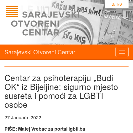
B/H/S
Sarajevski Otvoreni Centar
Togg
navig
Centar za psihoterapiju „Budi
OK“ iz Bijeljine: sigurno mjesto
susreta i pomoći za LGBTI
osobe
27 Januara, 2022
PIŠE: Matej Vrebac za portal lgbti.ba