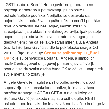
LGBTI osobe u Bosni i Hercegovini se generalno ne
osjećaju ohrabreno u potraživanju psihološke i
psihoterapijske podrške. Nerijetko se dešavalo da
pojedinci/ke u potraživanju psihološke pomoći i podrške
dođu do različitih, ne baš uvijek, senzibiliziranih
stručnjaka/inja u oblasti mentalnog zdravlja. Ipak postoje
pojedinci i pojedinke koji svojim radom, zalaganjem i
djelovanjem čine da se takve stvari mijenjaju, a Angela
Gavrić i Borjana Gavrić su dio te pokretačke snage. Od
2016. u Bijeljini djeluje
Centar za psihoterapiju „Budi
OK“
čije su osnivačice Borjana i Angela, a simbolični
naziv Centra govori o njegovoj primarnoj svrsi i viziji:
potruditi se da svaka osoba bude OK te očuva i unaprijedi
svoje mentalno zdravlje.
Angela Gavrić je magistra psihologije, savjetnica pod
supervizijom iz transakcione analize, te ima završene
bazične treninge iz ACT-a i CFT-a, a njena kolegica
Borjana Gavrić je, takođe magistra psihologije, REBT
psihoterapeutica, također ima završene bazične treninge iz
ACT-a i CFT-a te Shema psihoterapeutica pod