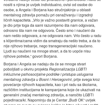
nositi s njima je uvijek individualno, ovisi od osobe do
osobe, a Angela i Borjana kao stručnjakinje u oblasti
mentalnog zdravlja pomažu pri osnaživanju i izgradnji
ličnih kapaciteta. „Vrlo je važno postaviti granice, a važan
je dio prije toga da sami razumijemo šta nam odgovara,
odnosno šta nam ne odgovora. Često smo i naučeni da
nam nešto odgovara, a ne odgovara nam. Vrlo često u radu
s klijentima/cama vidim da smatraju da nešto treba, a da to
nije njihovo trebanje, nego transgeneracijski naučeno.
Ljudi su naučeni na mnoge stvari, a da to uopće nisu
njihove potrebe,“ govori Borjana.
Borjana i Angela se nadaju da će se mnoge stvari
poboljšati u okviru projekta
Regionalizacija LGBTI
inkluzivne psihosocijalne podrške i pristupa uslugama
mentalnog zdravlja u Bosni i Hercegovini
, prije svega kroz
povećanje njihovih kapaciteta, kao i pri radu sa školama,
različitim institucijama te kampanjama koje će ukazivati na
generalni značaj mentalnog zdravlja, a naročito LGBTI
pojedinaca/ki. Napominju da je Centar „Budi OK“ uvijek