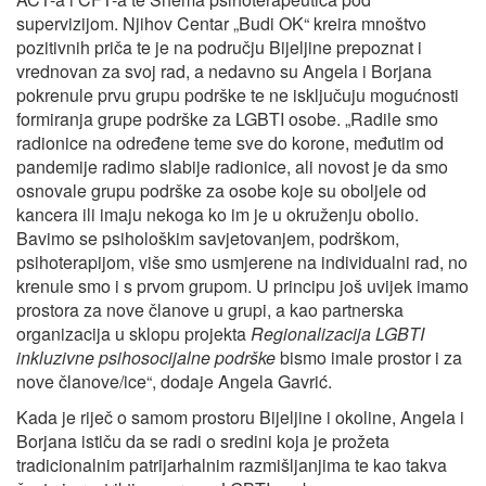
supervizijom. Njihov Centar „Budi OK“ kreira mnoštvo
pozitivnih priča te je na području Bijeljine prepoznat i
vrednovan za svoj rad, a nedavno su Angela i Borjana
pokrenule prvu grupu podrške te ne isključuju mogućnosti
formiranja grupe podrške za LGBTI osobe. „Radile smo
radionice na određene teme sve do korone, međutim od
pandemije radimo slabije radionice, ali novost je da smo
osnovale grupu podrške za osobe koje su oboljele od
kancera ili imaju nekoga ko im je u okruženju obolio.
Bavimo se psihološkim savjetovanjem, podrškom,
psihoterapijom, više smo usmjerene na individualni rad, no
krenule smo i s prvom grupom. U principu još uvijek imamo
prostora za nove članove u grupi, a kao partnerska
organizacija u sklopu projekta
Regionalizacija LGBTI
inkluzivne psihosocijalne podrške
bismo imale prostor i za
nove članove/ice“, dodaje Angela Gavrić.
Kada je riječ o samom prostoru Bijeljine i okoline, Angela i
Borjana ističu da se radi o sredini koja je prožeta
tradicionalnim patrijarhalnim razmišljanjima te kao takva