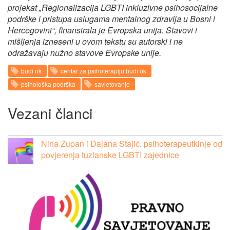
projekat „Regionalizacija LGBTI inkluzivne psihosocijalne
podrške i pristupa uslugama mentalnog zdravlja u Bosni i
Hercegovini“, finansirala je Evropska unija. Stavovi i
mišljenja izneseni u ovom tekstu su autorski i ne
odražavaju nužno stavove Evropske unije.
budi ok
centar za psihoterapiju budi ok
psihološka podrška
savjetovanje
Vezani članci
Nina Zupan i Dajana Stajić, psihoterapeutkinje od
povjerenja tuzlanske LGBTI zajednice