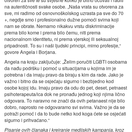
otvoren za sve te su svjesne koliko je bitno očuvati i raditi
na autentičnosti svake osobe. „Naša vrata su otvorena za
sve, mi radimo od osnovnoškolskog uzrasta pa sve do 70
+, negdje smo i profesionalno dužne pomoći svima koji
nam se obrate. Nemamo nikakvu vrstu diskriminacije
prema bilo kome i prema bilo čemu, niti prema
nacionalnom identitetu, ni prema vjerskoj ili seksualnoj
pripadnosti. To su i naši ljudski principi, mimo profesije,“
govore Angela i Borjana.
Angela na kraju zaključuje: „Želim poručiti LGBTI osobama
da nađu podršku i pomoć u situacijama u kojima im je
potrebna i da imaju pravo da biraju s kim da rade. Jako je
važno i bitno da se osjećaju sigurno i bezbjedno kod
osobe kojoj idu. Imaju pravo da odu do pet, deset, petnaest
psihoterapeuta/ica dok ne pronađu jednog koji njima lično
odgovara. To naravno ne znači da ovih petanaest nije bilo
dobro, naprosto ne odgovaramo svi svima. Važno je da se
potraži pomoć i da to bude netko kod koga ćete se osjećati
sigurno i prihvaćano.“
Pisanje ovih članaka i kreiranje medijskih kampanja,
kroz