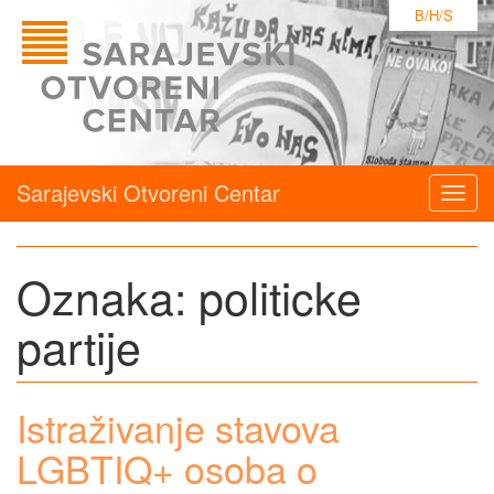
B/H/S
Sarajevski Otvoreni Centar
Togg
navig
Oznaka:
politicke
partije
Istraživanje stavova
LGBTIQ+ osoba o