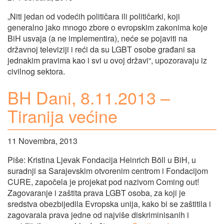
„Niti jedan od vodećih političara ili političarki, koji
generalno jako mnogo zbore o evropskim zakonima koje
BiH usvaja (a ne implementira), neće se pojaviti na
državnoj televiziji i reći da su LGBT osobe građani sa
jednakim pravima kao i svi u ovoj državi“, upozoravaju iz
civilnog sektora.
BH Dani, 8.11.2013 –
Tiranija većine
11 Novembra, 2013
Piše: Kristina Ljevak Fondacija Heinrich Böll u BiH, u
suradnji sa Sarajevskim otvorenim centrom i Fondacijom
CURE, započela je projekat pod nazivom Coming out!
Zagovaranje i zaštita prava LGBT osoba, za koji je
sredstva obezbijedila Evropska unija, kako bi se zaštitila i
zagovarala prava jedne od najviše diskriminisanih i