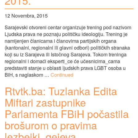
2015.
12 Novembra, 2015
Sarajevski otvoreni centar organizuje trening pod nazivom
Ljudska prava ne poznaju političku ideologiju. Trening je
namijenjen članicama i članovima partijskih organa
(kantonalni, regionalni ili glavni odbori) političkih stranaka
koji su iz Sarajeva ili Istočnog Sarajeva. Tokom treninga
regionalni i domaći eksperti_ce će učesnicima_cama
predstaviti stanje u oblasti ljudskih prava LGBT osoba u
BiH, s naglaskom …
Continued
Rtvtk.ba: Tuzlanka Edita
Miftari zastupnike
Parlamenta FBiH počastila
brošurom o pravima
lezbejki, gejeva,