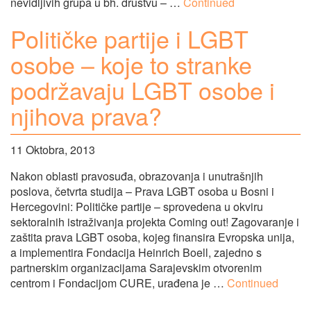
nevidljivih grupa u bh. društvu – …
Continued
Političke partije i LGBT
osobe – koje to stranke
podržavaju LGBT osobe i
njihova prava?
11 Oktobra, 2013
Nakon oblasti pravosuđa, obrazovanja i unutrašnjih
poslova, četvrta studija – Prava LGBT osoba u Bosni i
Hercegovini: Političke partije – sprovedena u okviru
sektoralnih istraživanja projekta Coming out! Zagovaranje i
zaštita prava LGBT osoba, kojeg finansira Evropska unija,
a implementira Fondacija Heinrich Boell, zajedno s
partnerskim organizacijama Sarajevskim otvorenim
centrom i Fondacijom CURE, urađena je …
Continued