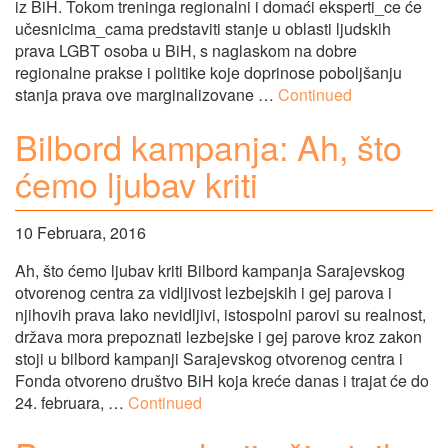
iz BiH. Tokom treninga regionalni i domaći eksperti_ce će
učesnicima_cama predstaviti stanje u oblasti ljudskih
prava LGBT osoba u BiH, s naglaskom na dobre
regionalne prakse i politike koje doprinose poboljšanju
stanja prava ove marginalizovane …
Continued
Bilbord kampanja: Ah, što
ćemo ljubav kriti
10 Februara, 2016
Ah, što ćemo ljubav kriti Bilbord kampanja Sarajevskog
otvorenog centra za vidljivost lezbejskih i gej parova i
njihovih prava Iako nevidljivi, istospolni parovi su realnost,
država mora prepoznati lezbejske i gej parove kroz zakon
stoji u bilbord kampanji Sarajevskog otvorenog centra i
Fonda otvoreno društvo BiH koja kreće danas i trajat će do
24. februara, …
Continued