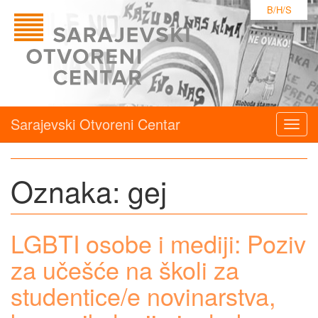
B/H/S
Sarajevski Otvoreni Centar
Togg
navig
Oznaka:
gej
LGBTI osobe i mediji: Poziv
za učešće na školi za
studentice/e novinarstva,