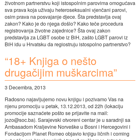
životnom partnerstvu koji istospolnim parovima omogućava
sva prava koja uživaju heteroseksualni vjenčani parovi,
osim prava na posvajanje djece. Šta predstavlja ovaj
zakon? Kako je do njega došlo? Kako teče procedura
registrovanja životne zajednice? Šta ovaj zakon
predstavlja za LGBT osobe iz BiH, zašto LGBT parovi iz
BiH idu u Hrvatsku da regiostruju istospolno partnerstvo?
“18+ Knjiga o nešto
drugačijim muškarcima”
3 Decembra, 2013
Radosno najavljujemo novu knjigu i pozivamo Vas na
njenu promociju u petak, 13.12.2013, od 22h (lokaciju
promocije saznaćete pošto se prijavite na mail:
jozo@soc.ba
). Sarajevski otvoreni centar je u saradnji sa
Ambasadom Kraljevine Norveške u Bosni i Hercegovini i
Fondacijom Planet Romeo objavio knjigu ličnih i coming