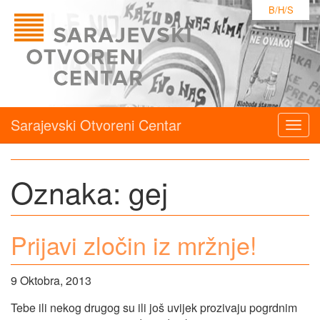
B/H/S
Sarajevski Otvoreni Centar
Togg
navig
Oznaka:
gej
Prijavi zločin iz mržnje!
9 Oktobra, 2013
Tebe ili nekog drugog su ili još uvijek prozivaju pogrdnim