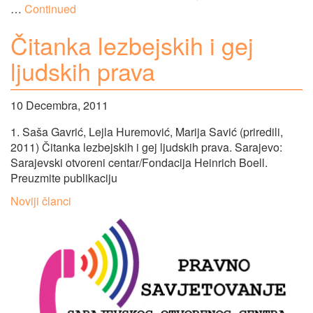
…
Continued
Čitanka lezbejskih i gej
ljudskih prava
10 Decembra, 2011
1. Saša Gavrić, Lejla Huremović, Marija Savić (priredili,
2011) Čitanka lezbejskih i gej ljudskih prava. Sarajevo:
Sarajevski otvoreni centar/Fondacija Heinrich Boell.
Preuzmite publikaciju
Navigacija
Noviji članci
člancima