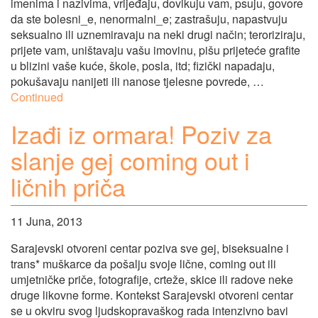
imenima i nazivima, vrijeđaju, dovikuju vam, psuju, govore
da ste bolesni_e, nenormalni_e; zastrašuju, napastvuju
seksualno ili uznemiravaju na neki drugi način; teroriziraju,
prijete vam, uništavaju vašu imovinu, pišu prijeteće grafite
u blizini vaše kuće, škole, posla, itd; fizički napadaju,
pokušavaju nanijeti ili nanose tjelesne povrede, …
Continued
Izađi iz ormara! Poziv za
slanje gej coming out i
ličnih priča
11 Juna, 2013
Sarajevski otvoreni centar poziva sve gej, biseksualne i
trans* muškarce da pošalju svoje lične, coming out ili
umjetničke priče, fotografije, crteže, skice ili radove neke
druge likovne forme. Kontekst Sarajevski otvoreni centar
se u okviru svog ljudskopravaškog rada intenzivno bavi